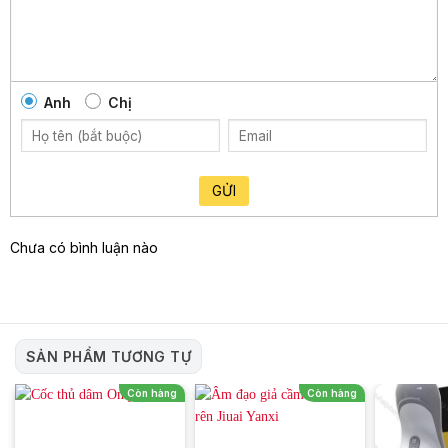
sống tình dục
Sử dụng cốc âm đạo giả Magical Kiss sẽ giúp nam giới có
những trải nghiệm mới mẻ trong đời sống tình dục và tăng
cường cảm giác thăng hoa khi tự sướng. Sản phẩm này cũng
Anh
Chị
có thể được sử dụng như một công cụ để huấn luyện và kiểm
soát quá trình xuất tinh của nam giới.
Với thiết kế ngụy trang và tính năng rung đa dạng, cốc âm
đạo giả Magic Kiss còn giúp chủ động bảo vệ sự riêng tư và
GỬI
tạo ra một không gian cá nhân thỏa mãn nhu cầu tình dục của
nam giới.
Chưa có bình luận nào
Mô tả sản phẩm cốc âm đạo giả Magical Kiss
SẢN PHẨM TƯƠNG TỰ
Còn hàng
Còn hàng