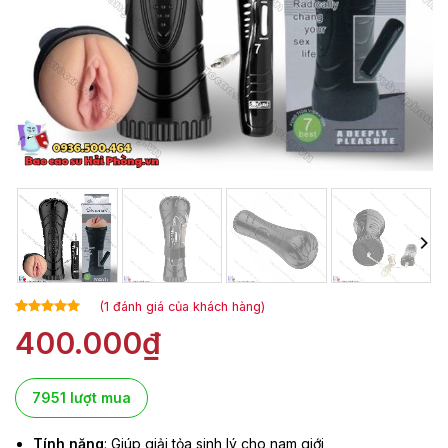
(
1
đánh giá của khách hàng)
5.00
1
trên 5
400.000
₫
dựa trên
đánh giá
7951 lượt mua
Tính năng
: Giúp giải tỏa sinh lý cho nam giới