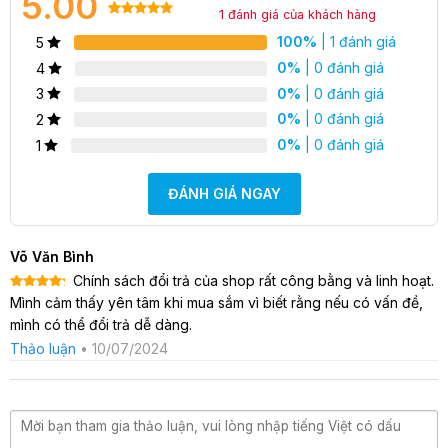
5.00
1
đánh giá của khách hàng
5.00
1
trên 5
100%
| 1 đánh giá
5
dựa trên
0%
| 0 đánh giá
4
đánh giá
0%
| 0 đánh giá
3
0%
| 0 đánh giá
2
0%
| 0 đánh giá
1
Cốc âm đạo giả là gì?
Cốc âm đạo giả là một loại
đồ chơi tình dục dành cho nam giới
,
ĐÁNH GIÁ NGAY
có thiết kế giống như một cái cốc có kích thước nhỏ gọn và dễ
dàng cầm nắm. Sản phẩm này được thiết kế để giúp nam giới
tạo ra những cảm giác tuyệt vời và tăng cường độ kích thích
Võ Văn Bình
khi tự sướng.
Chính sách đổi trả của shop rất công bằng và linh hoạt.
Được xếp
Mình cảm thấy yên tâm khi mua sắm vì biết rằng nếu có vấn đề,
Cốc âm đạo giả có một lỗ hổng ở phía trên, giống như âm đạo
hạng
5
5
sao
mình có thể đổi trả dễ dàng.
của phụ nữ, và bên trong là một lớp silicon mềm mịn giúp tăng
Thảo luận
•
10/07/2024
cường cảm giác chạm vào. Ngoài ra, sản phẩm còn được tích
hợp các tính năng đặc biệt như rung, ngụy trang và có thể
điều chỉnh chế độ theo ý muốn.
Tác dụng của cốc âm đạo giả Magical Kiss trong đời