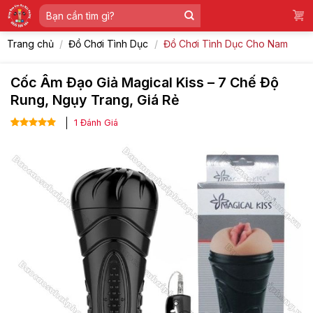
Skip
Tìm
to
kiếm:
content
Trang chủ
/
Đồ Chơi Tình Dục
/
Đồ Chơi Tình Dục Cho Nam
Cốc Âm Đạo Giả Magical Kiss – 7 Chế Độ
Rung, Ngụy Trang, Giá Rẻ
1
Đánh Giá
5.00
1
trên 5
dựa trên
đánh giá