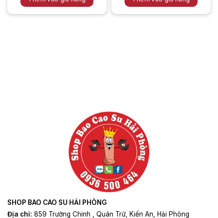
Sản
Sản
phẩm
phẩm
này
này
có
có
nhiều
nhiều
biến
biến
thể.
thể.
Các
Các
tùy
tùy
chọn
chọn
có
có
thể
thể
được
được
chọn
chọn
trên
trên
trang
trang
sản
sản
phẩm
phẩm
SHOP BAO CAO SU HẢI PHÒNG
Địa chỉ:
859 Trường Chinh , Quán Trữ, Kiến An, Hải Phòng