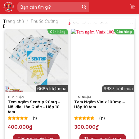
Skip
Tìm
to
kiếm:
content
Trang chủ
/
Thuốc Cường
↓
Dương
/
Tem ngậm
Còn hàng
Còn hàng
6685 lượt mua
9637 lượt mua
TEM NGẬM
TEM NGẬM
Tem ngậm Sentrip 20mg –
Tem Ngậm Vinix 100mg –
Nội địa Hàn Quốc – Hộp 10
Hộp 10 tem
tem
(1)
(11)
5.00
1
trên 5
5.00
11
trên 5
400.000
₫
300.000
₫
dựa trên
dựa trên
đánh giá
đánh giá
Thêm vào giỏ hàng
Thêm vào giỏ hàng