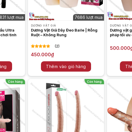
831 lượt mua
7686 lượt mua
DƯƠNG VẬT GIẢ
DƯƠNG VẬT G
ầu Ultra
Dương Vật Giả Dây Đeo Baile | Rỗng
Dương vật g
chơi tình
Ruột – Không Rung
pháp tối ưu
(2)
500.000
5.00
2
trên 5
450.000
₫
dựa trên
đánh giá
àng
Thêm vào giỏ hàng
Th
Còn hàng
Còn hàng