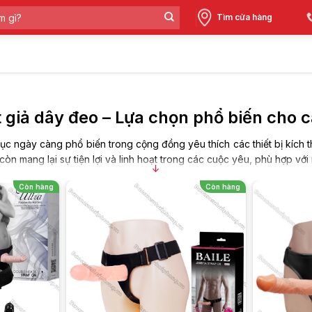
Tìm cửa hàng
 giả dây đeo – Lựa chọn phổ biến cho c
ục ngày càng phổ biến trong cộng đồng yêu thích các thiết bị kích t
còn mang lại sự tiện lợi và linh hoạt trong các cuộc yêu, phù hợp với
↓
sản phẩm phổ biến hiện nay đang được các cặp đôi yêu thích. Khôn
Còn hàng
Còn hàng