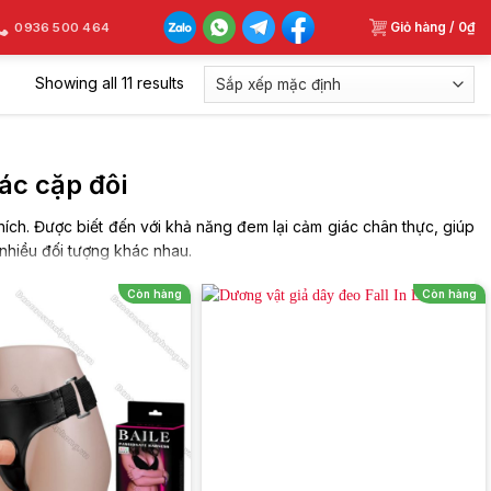
Giỏ hàng /
0
₫
0936 500 464
Showing all 11 results
ác cặp đôi
hích. Được biết đến với khả năng đem lại cảm giác chân thực, giúp
 nhiều đối tượng khác nhau.
g chỉ nâng cao trải nghiệm, sản phẩm còn giúp thấu hiểu nhu cầu
Còn hàng
Còn hàng