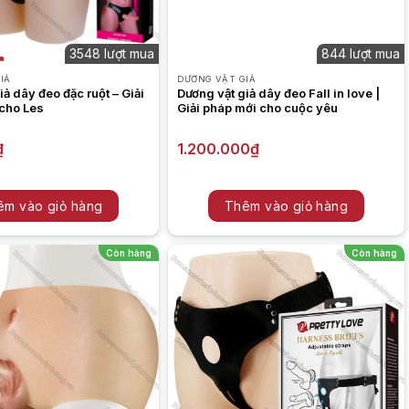
3548 lượt mua
844 lượt mua
IẢ
DƯƠNG VẬT GIẢ
iả dây đeo đặc ruột – Giải
Dương vật giả dây đeo Fall in love |
 cho Les
Giải pháp mới cho cuộc yêu
₫
1.200.000
₫
êm vào giỏ hàng
Thêm vào giỏ hàng
Còn hàng
Còn hàng