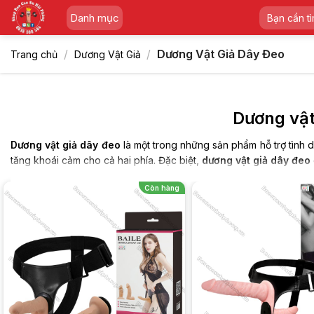
Skip
Tìm
Danh mục
to
kiếm:
content
/
/
Dương Vật Giả Dây Đeo
Trang chủ
Dương Vật Giả
Dương vật
Dương vật giả dây đeo
là một trong những sản phẩm hỗ trợ tình d
tăng khoái cảm cho cả hai phía. Đặc biệt,
dương vật giả dây đeo
Dương vật giả dây đeo hay còn gọi là
dương vật giả đai đeo
là 
Còn hàng
của phái mạnh trong chuyện chăn gối.
Dương Vật Giả Dây Đeo Là Gì?