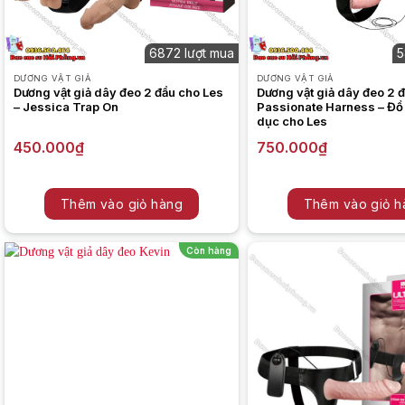
6872 lượt mua
5
DƯƠNG VẬT GIẢ
DƯƠNG VẬT GIẢ
Dương vật giả dây đeo 2 đầu cho Les
Dương vật giả dây đeo 2 đ
– Jessica Trap On
Passionate Harness – Đồ 
dục cho Les
450.000
₫
750.000
₫
Thêm vào giỏ hàng
Thêm vào giỏ h
Còn hàng