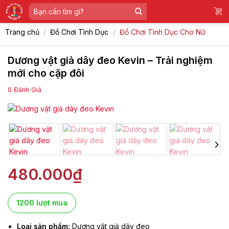
Skip
Tìm
to
kiếm:
content
Trang chủ
/
Đồ Chơi Tình Dục
/
Đồ Chơi Tình Dục Cho Nữ
Dương vật giả dây đeo Kevin – Trải nghiệm
mới cho cặp đôi
0
Đánh Giá
480.000
₫
1200 lượt mua
Loại sản phẩm:
Dương vật giả dây đeo