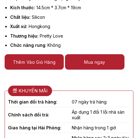
Kích thước:
14.5cm * 3.7cm * 19cm
Chất liệu:
Silicon
Xuất xứ:
Hongkong
Thương hiệu:
Pretty Love
Chức năng rung
: Không
Thêm Vào Giỏ Hàng
Mua ngay
KHUYẾN MÃI
Thời gian đổi trả hàng:
07 ngày trả hàng
Áp dụng 1 đổi 1 lỗi nhà sản
Chính sách đổi trả:
xuất
Giao hàng tại Hải Phòng:
Nhận hàng trong 1 giờ
Nhận hàng sau 2-3 ngày tùy