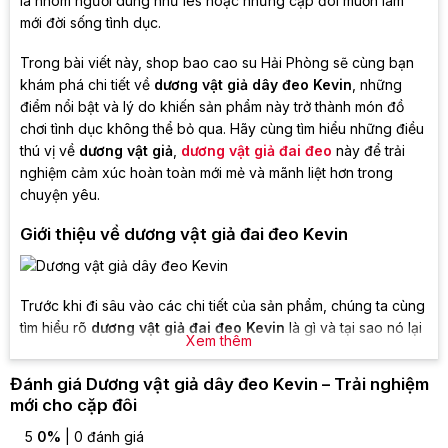
là nhóm người dùng như les hoặc những cặp đôi muốn làm
mới đời sống tình dục.
Trong bài viết này, shop bao cao su Hải Phòng sẽ cùng bạn
khám phá chi tiết về
dương vật giả dây đeo Kevin
, những
điểm nổi bật và lý do khiến sản phẩm này trở thành món đồ
chơi tình dục không thể bỏ qua. Hãy cùng tìm hiểu những điều
thú vị về
dương vật giả
,
dương vật giả đai đeo
này để trải
nghiệm cảm xúc hoàn toàn mới mẻ và mãnh liệt hơn trong
chuyện yêu.
Giới thiệu về dương vật giả đai đeo Kevin
Trước khi đi sâu vào các chi tiết của sản phẩm, chúng ta cùng
tìm hiểu rõ
dương vật giả đai đeo Kevin
là gì và tại sao nó lại
Xem thêm
thu hút được sự quan tâm của nhiều người.
Đánh giá Dương vật giả dây đeo Kevin – Trải nghiệm
Dương vật giả đai đeo Kevin là gì?
mới cho cặp đôi
Dương vật giả dây đeo Kevin
là một dạng
đồ chơi tình
5
0%
| 0 đánh giá
dục
thiết kế để giúp người dùng trải nghiệm cảm giác chân