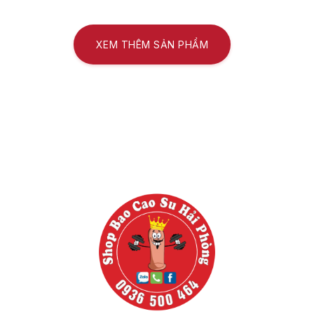
Sản phẩm đa dạng nguồn gốc xuất xứ rõ ràng
Shop trứng rung Hải Phòng cam kết cung cấp các sản phẩm
XEM THÊM SẢN PHẨM
trứng rung tình yêu mini chính hãng, nguồn gốc xuất xứ rõ ràng.
Bạn hoàn toàn yên tâm về chất lượng và an toàn khi mua sản
phẩm tại đây.
Chính sách bảo hành và đãi ngộ tốt
Ngoài việc cung cấp sản phẩm chất lượng, shop trứng rung Hải
Phòng còn có chính sách bảo hành và hậu mãi tốt. Nếu có bất
kỳ vấn đề gì xảy ra với sản phẩm sau khi mua, bạn có thể được
hỗ trợ và giải quyết một cách nhanh chóng và hiệu quả.
Giao hàng kín đáo toàn quốc
Shop trứng rung Hải Phòng cung cấp dịch vụ giao hàng kín
đáo toàn quốc, giúp bạn có thể mua sản phẩm mà không cần lo
lắng về việc bị tiết lộ thông tin cá nhân. Quá trình
giao hàng
diễn
ra nhanh chóng và đảm bảo tính riêng tư cho khách hàng.
Hướng dẫn lựa chọn trứng rung tình yêu mini