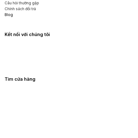
Câu hỏi thường gặp
hoặc các cửa hàng đồ chơi tình dục uy tín khác. Hãy tận hưởng
Chính sách đổi trả
những trải nghiệm thú vị và hấp dẫn mà trứng rung tình yêu mini
Blog
mang lại!
Kết nối với chúng tôi
Tìm cửa hàng