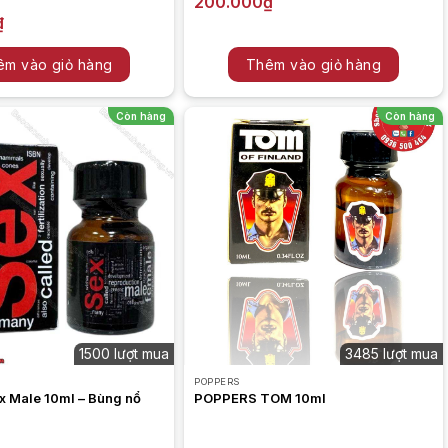
200.000
₫
5
₫
êm vào giỏ hàng
Thêm vào giỏ hàng
Còn hàng
Còn hàng
1500 lượt mua
3485 lượt mua
POPPERS
x Male 10ml – Bùng nổ
POPPERS TOM 10ml