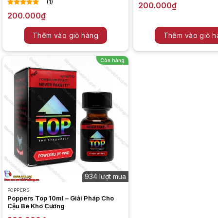
(1)
200.000
₫
5.00
1
trên 5
200.000
₫
dựa trên
đánh giá
Thêm vào giỏ hàng
Thêm vào giỏ h
Còn hàng
934 lượt mua
POPPERS
Poppers Top 10ml – Giải Pháp Cho
Cậu Bé Khó Cương