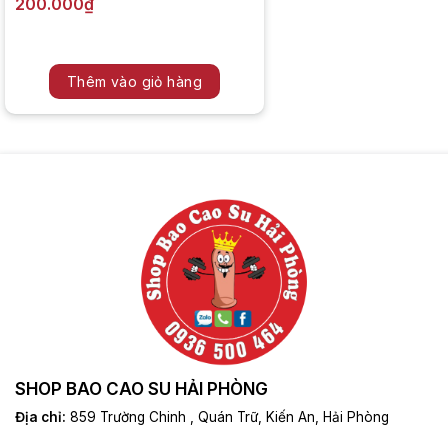
200.000
₫
Thêm vào giỏ hàng
SHOP BAO CAO SU HẢI PHÒNG
Địa chỉ:
859 Trường Chinh , Quán Trữ, Kiến An, Hải Phòng