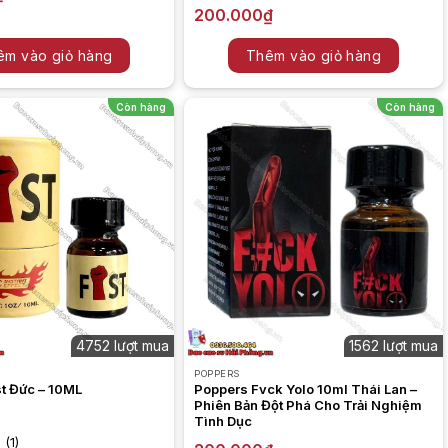
5.00
1
trên 5
200.000
₫
dựa trên
đánh giá
êm vào giỏ hàng
Thêm vào giỏ hàng
Còn hàng
Còn hàng
4752 lượt mua
1562 lượt mua
POPPERS
st Đức – 10ML
Poppers Fvck Yolo 10ml Thái Lan –
Phiên Bản Đột Phá Cho Trải Nghiệm
Tình Dục
(1)