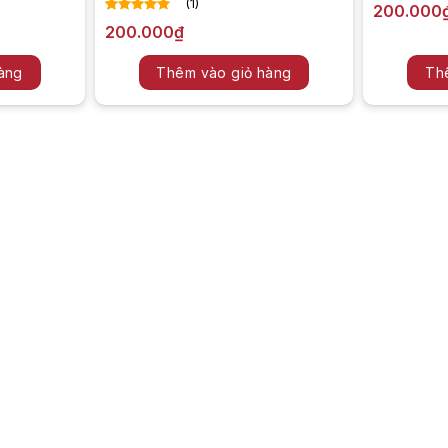
(1)
200.000
5.00
1
trên 5
200.000
₫
dựa trên
đánh giá
àng
Thêm vào giỏ hàng
Th