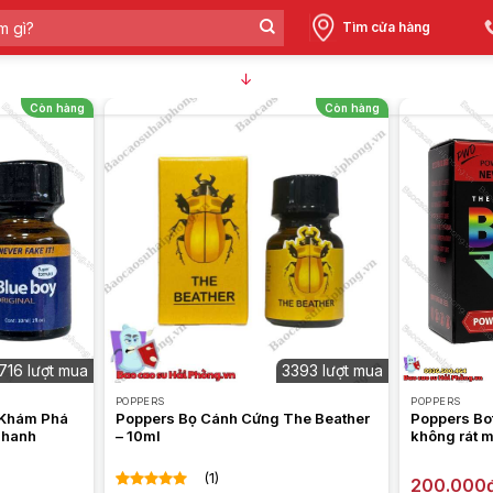
Tìm cửa hàng
↓
Còn hàng
Còn hàng
716 lượt mua
3393 lượt mua
POPPERS
POPPERS
 Khám Phá
Poppers Bọ Cánh Cứng The Beather
Poppers Bo
Nhanh
– 10ml
không rát m
(1)
200.000