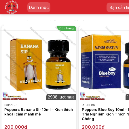
Skip
Tìm
Danh mục
to
kiếm:
content
/
/
Poppers 10ml
Trang chủ
Poppers
Còn hàng
2938 lượt mua
1
POPPERS
POPPERS
Poppers Banana Sir 10ml – Kích thích
Poppers Blue Boy 10ml –
khoái cảm mạnh mẽ
Trải Nghiệm Kích Thích 
Chóng
200.000
₫
200.000
₫