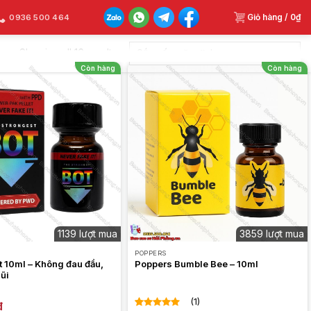
Giỏ hàng /
0
₫
0936 500 464
Showing all 16 results
Còn hàng
Còn hàng
1139 lượt mua
3859 lượt mua
POPPERS
t 10ml – Không đau đầu,
Poppers Bumble Bee – 10ml
ũi
(1)
₫