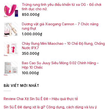
Trứng rung tình yêu điều khiển từ xa OG - Đồ chơi
tình dục cho nữ.
850.000
₫
Dương vật giả Xiaogang Cannon - 7 Chức năng
rung thụt
1.000.000
₫
Chày Rung Mini Miaochao – 10 Chế Độ Rung, Chống
Nước IPX7
350.000
₫
Bao Cao Su Jiuuy Siêu Mỏng 0.02 Chính Hãng –
Hộp 10 Chiếc
100.000
₫
BÀI VIẾT MỚI NHẤT
Review Chai Xịt Sìn Sú Ê Đê – Hiệu quả thực tế
Sìn Sú Ê Đê dạng xịt là gì? Công dụng, cách dùng và lưu ý