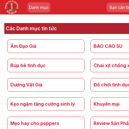
Skip
Tìm
Danh mục
to
kiếm:
content
Các Danh mục tin tức
Âm Đạo Giả
BAO CAO SU
Búp bê tình dục
Chai xịt chống 
Dương Vật Giả
Đồ chơi tình dụ
Kẹo ngậm tăng cường sinh lý
Khuyến mại
Mẹo hay cho poppers
Review Sản Ph