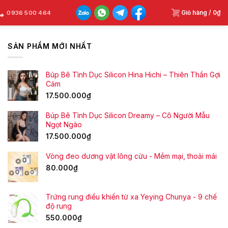
Giỏ hàng /
0
₫
0936 500 464
SẢN PHẨM MỚI NHẤT
Búp Bê Tình Dục Silicon Hina Hichi – Thiên Thần Gợi
Cảm
17.500.000
₫
Búp Bê Tình Dục Silicon Dreamy – Cô Người Mẫu
Ngọt Ngào
17.500.000
₫
Vòng đeo dương vật lông cừu - Mềm mại, thoải mái
80.000
₫
Trứng rung điều khiển từ xa Yeying Chunya - 9 chế
độ rung
550.000
₫