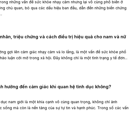
trong những vấn đề sức khỏe nhạy cảm nhưng lại vô cùng phổ biến ở
ờng chủ quan, bỏ qua các dấu hiệu ban đầu, dẫn đến những biến chứng
..
 nhân, triệu chứng và cách điều trị hiệu quả cho nam và nữ
ường gợi lên cảm giác nhạy cảm và lo lắng, là một vấn đề sức khỏe phổ
thảo luận cởi mở trong xã hội. Đây không chỉ là một tình trạng y tế đơn...
nh hưởng đến cảm giác khi quan hệ tình dục không?
 dục nam giới là một khía cạnh vô cùng quan trọng, không chỉ ảnh
 sống mà còn là nền tảng của sự tự tin và hạnh phúc. Trong số các vấn