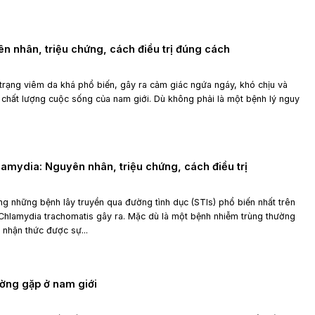
n nhân, triệu chứng, cách điều trị đúng cách
 trạng viêm da khá phổ biến, gây ra cảm giác ngứa ngáy, khó chịu và
chất lượng cuộc sống của nam giới. Dù không phải là một bệnh lý nguy
hlamydia: Nguyên nhân, triệu chứng, cách điều trị
ng những bệnh lây truyền qua đường tình dục (STIs) phổ biến nhất trên
n Chlamydia trachomatis gây ra. Mặc dù là một bệnh nhiễm trùng thường
 nhận thức được sự...
ờng gặp ở nam giới