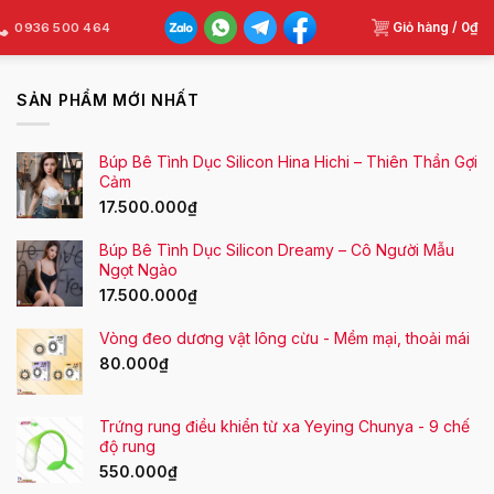
Giỏ hàng /
0
₫
0936 500 464
SẢN PHẨM MỚI NHẤT
Búp Bê Tình Dục Silicon Hina Hichi – Thiên Thần Gợi
Cảm
17.500.000
₫
Búp Bê Tình Dục Silicon Dreamy – Cô Người Mẫu
Ngọt Ngào
17.500.000
₫
Vòng đeo dương vật lông cừu - Mềm mại, thoải mái
80.000
₫
Trứng rung điều khiển từ xa Yeying Chunya - 9 chế
độ rung
550.000
₫