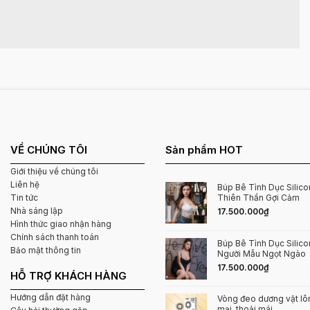
VỀ CHÚNG TÔI
Sản phẩm HOT
Giới thiệu về chúng tôi
Liên hệ
Búp Bê Tình Dục Silicon
Thiên Thần Gợi Cảm
Tin tức
Nhà sáng lập
17.500.000
₫
Hình thức giao nhận hàng
Chính sách thanh toán
Búp Bê Tình Dục Silic
Bảo mật thông tin
Người Mẫu Ngọt Ngào
17.500.000
₫
HỖ TRỢ KHÁCH HÀNG
Hướng dẫn đặt hàng
Vòng đeo dương vật l
mại, thoải mái