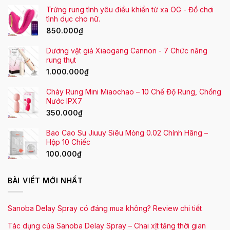
Trứng rung tình yêu điều khiển từ xa OG - Đồ chơi
tình dục cho nữ.
850.000
₫
Dương vật giả Xiaogang Cannon - 7 Chức năng
rung thụt
1.000.000
₫
Chày Rung Mini Miaochao – 10 Chế Độ Rung, Chống
Nước IPX7
350.000
₫
Bao Cao Su Jiuuy Siêu Mỏng 0.02 Chính Hãng –
Hộp 10 Chiếc
100.000
₫
BÀI VIẾT MỚI NHẤT
Sanoba Delay Spray có đáng mua không? Review chi tiết
Tác dụng của Sanoba Delay Spray – Chai xịt tăng thời gian