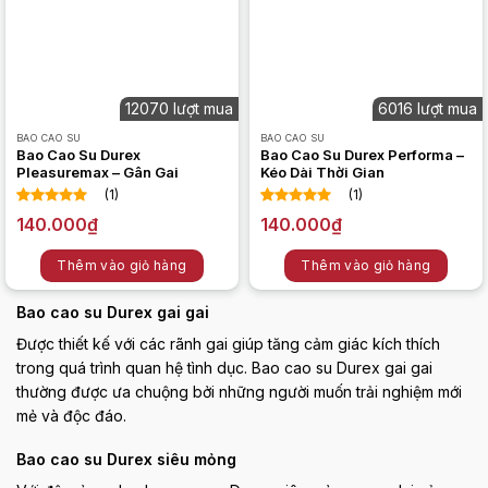
12070 lượt mua
6016 lượt mua
BAO CAO SU
BAO CAO SU
Bao Cao Su Durex
Bao Cao Su Durex Performa –
Pleasuremax – Gân Gai
Kéo Dài Thời Gian
(1)
(1)
5.00
1
trên 5
5.00
1
trên 5
140.000
₫
140.000
₫
dựa trên
dựa trên
đánh giá
đánh giá
Thêm vào giỏ hàng
Thêm vào giỏ hàng
Bao cao su Durex gai gai
Được thiết kế với các rãnh gai giúp tăng cảm giác kích thích
trong quá trình quan hệ tình dục. Bao cao su Durex gai gai
thường được ưa chuộng bởi những người muốn trải nghiệm mới
mẻ và độc đáo.
Bao cao su Durex siêu mỏng