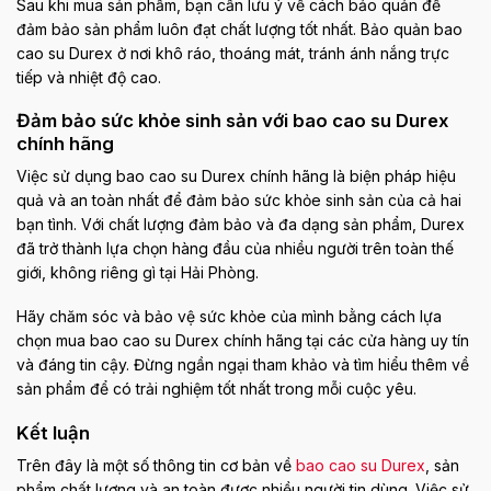
Sau khi mua sản phẩm, bạn cần lưu ý về cách bảo quản để
đảm bảo sản phẩm luôn đạt chất lượng tốt nhất. Bảo quản bao
cao su Durex ở nơi khô ráo, thoáng mát, tránh ánh nắng trực
tiếp và nhiệt độ cao.
Đảm bảo sức khỏe sinh sản với bao cao su Durex
chính hãng
Việc sử dụng bao cao su Durex chính hãng là biện pháp hiệu
quả và an toàn nhất để đảm bảo sức khỏe sinh sản của cả hai
bạn tình. Với chất lượng đảm bảo và đa dạng sản phẩm, Durex
đã trở thành lựa chọn hàng đầu của nhiều người trên toàn thế
giới, không riêng gì tại Hải Phòng.
Hãy chăm sóc và bảo vệ sức khỏe của mình bằng cách lựa
chọn mua bao cao su Durex chính hãng tại các cửa hàng uy tín
và đáng tin cậy. Đừng ngần ngại tham khảo và tìm hiểu thêm về
sản phẩm để có trải nghiệm tốt nhất trong mỗi cuộc yêu.
Kết luận
Trên đây là một số thông tin cơ bản về
bao cao su Durex
, sản
phẩm chất lượng và an toàn được nhiều người tin dùng. Việc sử