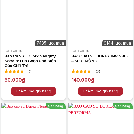
7435 lượt mua
9144 lượt mua
BAO CAO SU
BAO CAO SU
Bao Cao Su Durex Naughty
BAO CAO SU DUREX INVISBLE
Socola: Lựa Chọn Phổ Biến
– SIÊU MỎNG
Của Giới Trẻ
(1)
(2)
5.00
1
trên 5
5.00
2
trên 5
50.000
₫
140.000
₫
dựa trên
dựa trên
đánh giá
đánh giá
Thêm vào giỏ hàng
Thêm vào giỏ hàng
Còn hàng
Còn hàng