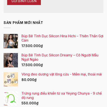
SẢN PHẨM MỚI NHẤT
Búp Bê Tình Dục Silicon Hina Hichi – Thiên Thần Gợi
Cảm
17.500.000
₫
Búp Bê Tình Dục Silicon Dreamy – Cô Người Mẫu
Ngọt Ngào
17.500.000
₫
Vòng đeo dương vật lông cừu - Mềm mại, thoải mái
80.000
₫
Trứng rung điều khiển từ xa Yeying Chunya - 9 chế
độ rung
550.000
₫