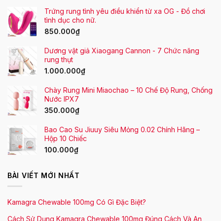
Trứng rung tình yêu điều khiển từ xa OG - Đồ chơi
tình dục cho nữ.
850.000
₫
Dương vật giả Xiaogang Cannon - 7 Chức năng
rung thụt
1.000.000
₫
Chày Rung Mini Miaochao – 10 Chế Độ Rung, Chống
Nước IPX7
350.000
₫
Bao Cao Su Jiuuy Siêu Mỏng 0.02 Chính Hãng –
Hộp 10 Chiếc
100.000
₫
BÀI VIẾT MỚI NHẤT
Kamagra Chewable 100mg Có Gì Đặc Biệt?
Cách Sử Dụng Kamagra Chewable 100mg Đúng Cách Và An