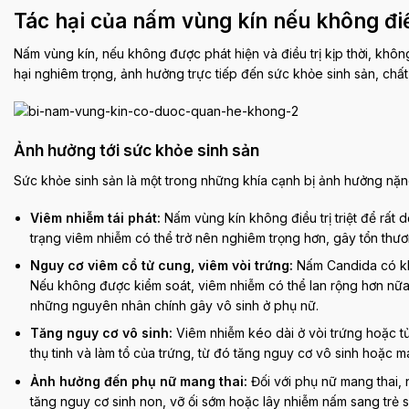
Tác hại của nấm vùng kín nếu không điều
Nấm vùng kín, nếu không được phát hiện và điều trị kịp thời, khôn
hại nghiêm trọng, ảnh hưởng trực tiếp đến sức khỏe sinh sản, chấ
Ảnh hưởng tới sức khỏe sinh sản
Sức khỏe sinh sản là một trong những khía cạnh bị ảnh hưởng nặng
Viêm nhiễm tái phát:
Nấm vùng kín không điều trị triệt để rất dễ
trạng viêm nhiễm có thể trở nên nghiêm trọng hơn, gây tổn th
Nguy cơ viêm cổ tử cung, viêm vòi trứng:
Nấm Candida có khả
Nếu không được kiểm soát, viêm nhiễm có thể lan rộng hơn nữa 
những nguyên nhân chính gây vô sinh ở phụ nữ.
Tăng nguy cơ vô sinh:
Viêm nhiễm kéo dài ở vòi trứng hoặc tử 
thụ tinh và làm tổ của trứng, từ đó tăng nguy cơ vô sinh hoặc m
Ảnh hưởng đến phụ nữ mang thai:
Đối với phụ nữ mang thai, 
tăng nguy cơ sinh non, vỡ ối sớm hoặc lây nhiễm nấm sang trẻ sơ