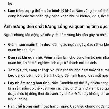
trẻ).
Làm trầm trọng thêm các bệnh lý khác:
Nấm vùng kín có thể 
công bởi các tác nhân gây bệnh khác như vi khuẩn, virus, làm 
Ảnh hưởng đến chất lượng sống và quan hệ tình dục
Ngoài những tác động về mặt y tế, nấm vùng kín còn gây ra nhiều h
Giảm ham muốn tình dục:
Cảm giác ngứa ngáy, đau rát và khó
quan hệ tình dục.
Đau rát khi quan hệ:
Viêm nhiễm làm cho vùng kín trở nên nhạ
quan hệ, khiến trải nghiệm tình dục trở thành nỗi ám ảnh.
Tâm lý tự ti, căng thẳng:
Người bệnh thường cảm thấy tự ti, mặ
kéo dài do bệnh có thể ảnh hưởng đến tâm trạng, gây mất ngủ 
Lây nhiễm sang bạn tình:
Nấm Candida có thể lây nhiễm sang b
bị nhiễm nấm có thể xuất hiện các triệu chứng như viêm bao qu
được điều trị đồng thời để tránh lây chéo. Điều này không chỉ
mối quan hệ.
Hạn chế trong sinh hoạt hàng ngày:
Các triệu chứng ngứa ngá