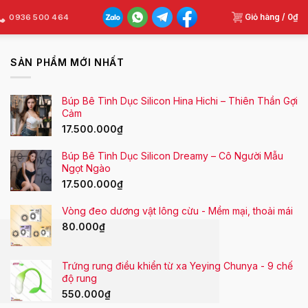
Giỏ hàng /
0
₫
0936 500 464
SẢN PHẨM MỚI NHẤT
Búp Bê Tình Dục Silicon Hina Hichi – Thiên Thần Gợi
Cảm
17.500.000
₫
Búp Bê Tình Dục Silicon Dreamy – Cô Người Mẫu
Ngọt Ngào
17.500.000
₫
Vòng đeo dương vật lông cừu - Mềm mại, thoải mái
80.000
₫
Trứng rung điều khiển từ xa Yeying Chunya - 9 chế
độ rung
550.000
₫