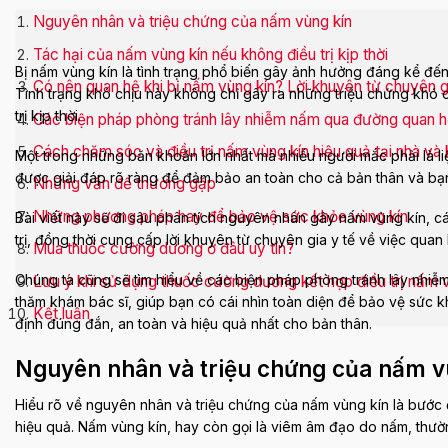
Nguyên nhân và triệu chứng của nấm vùng kín
Tác hại của nấm vùng kín nếu không điều trị kịp thời
Bị nấm vùng kín là tình trạng phổ biến gây ảnh hưởng đáng kể đế
Có nên quan hệ khi bị nấm vùng kín? Lời khuyên từ chuyên g
Tình trạng khó chịu này không chỉ gây ra những triệu chứng khó 
trị kịp thời.
Các biện pháp phòng tránh lây nhiễm nấm qua đường quan h
Cách chăm sóc và điều trị nấm vùng kín hiệu quả tại nhà và 
Một trong những băn khoăn lớn nhất mà nhiều người mắc phải là l
được giải đáp rõ ràng để đảm bảo an toàn cho cả bản thân và bạn
Những vấn đề thường gặp
Những phương pháp hay để bảo vệ sức khỏe vùng kín
Bài viết này sẽ đi sâu phân tích nguyên nhân gây nấm vùng kín, c
trị, đồng thời cung cấp lời khuyên từ chuyên gia y tế về việc quan
Mua thuốc cường dương ở đâu uy tín?
Chúng ta cũng sẽ tìm hiểu về các biện pháp phòng tránh lây nhiễm
Lưu ý khi sử dụng thuốc cường dương kết hợp điều trị nấm v
thăm khám bác sĩ, giúp bạn có cái nhìn toàn diện để bảo vệ sức 
Kết luận
định đúng đắn, an toàn và hiệu quả nhất cho bản thân.
Nguyên nhân và triệu chứng của nấm v
Hiểu rõ về nguyên nhân và triệu chứng của nấm vùng kín là bước đ
hiệu quả. Nấm vùng kín, hay còn gọi là viêm âm đạo do nấm, thườ