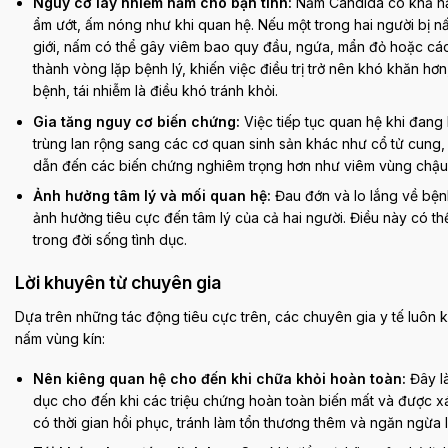
Nguy cơ lây nhiễm nấm cho bạn tình:
Nấm Candida có khả năng
ẩm ướt, ấm nóng như khi quan hệ. Nếu một trong hai người bị nấ
giới, nấm có thể gây viêm bao quy đầu, ngứa, mẩn đỏ hoặc các 
thành vòng lặp bệnh lý, khiến việc điều trị trở nên khó khăn 
bệnh, tái nhiễm là điều khó tránh khỏi.
Gia tăng nguy cơ biến chứng:
Việc tiếp tục quan hệ khi đang
trùng lan rộng sang các cơ quan sinh sản khác như cổ tử cung, 
dẫn đến các biến chứng nghiêm trọng hơn như viêm vùng chậu, 
Ảnh hưởng tâm lý và mối quan hệ:
Đau đớn và lo lắng về bệnh
ảnh hưởng tiêu cực đến tâm lý của cả hai người. Điều này có th
trong đời sống tình dục.
Lời khuyên từ chuyên gia
Dựa trên những tác động tiêu cực trên, các chuyên gia y tế luôn
nấm vùng kín:
Nên kiêng quan hệ cho đến khi chữa khỏi hoàn toàn:
Đây là
dục cho đến khi các triệu chứng hoàn toàn biến mất và được xá
có thời gian hồi phục, tránh làm tổn thương thêm và ngăn ngừa 