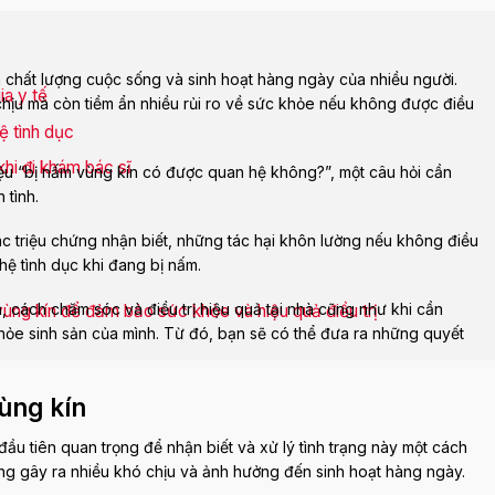
n chất lượng cuộc sống và sinh hoạt hàng ngày của nhiều người.
ia y tế
chịu mà còn tiềm ẩn nhiều rủi ro về sức khỏe nếu không được điều
ệ tình dục
khi đi khám bác sĩ
iệu “bị nấm vùng kín có được quan hệ không?”, một câu hỏi cần
 tình.
ác triệu chứng nhận biết, những tác hại khôn lường nếu không điều
 hệ tình dục khi đang bị nấm.
, cách chăm sóc và điều trị hiệu quả tại nhà cũng như khi cần
ùng kín để đảm bảo sức khỏe và hiệu quả điều trị
khỏe sinh sản của mình. Từ đó, bạn sẽ có thể đưa ra những quyết
ùng kín
ầu tiên quan trọng để nhận biết và xử lý tình trạng này một cách
ng gây ra nhiều khó chịu và ảnh hưởng đến sinh hoạt hàng ngày.