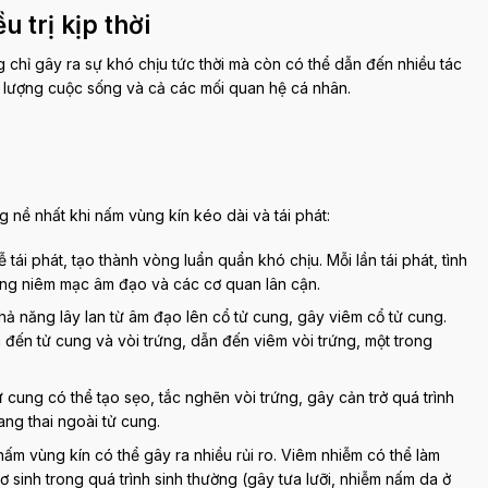
 trị kịp thời
g chỉ gây ra sự khó chịu tức thời mà còn có thể dẫn đến nhiều tác
t lượng cuộc sống và cả các mối quan hệ cá nhân.
 nề nhất khi nấm vùng kín kéo dài và tái phát:
 tái phát, tạo thành vòng luẩn quẩn khó chịu. Mỗi lần tái phát, tình
ương niêm mạc âm đạo và các cơ quan lân cận.
 năng lây lan từ âm đạo lên cổ tử cung, gây viêm cổ tử cung.
đến tử cung và vòi trứng, dẫn đến viêm vòi trứng, một trong
cung có thể tạo sẹo, tắc nghẽn vòi trứng, gây cản trở quá trình
ang thai ngoài tử cung.
nấm vùng kín có thể gây ra nhiều rủi ro. Viêm nhiễm có thể làm
 sinh trong quá trình sinh thường (gây tưa lưỡi, nhiễm nấm da ở