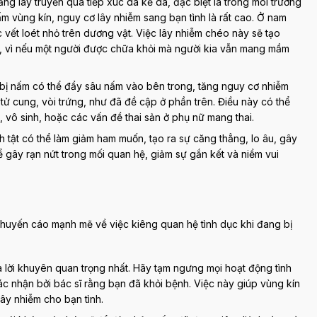
 lây truyền qua tiếp xúc da kề da, đặc biệt là trong môi trường
m vùng kín, nguy cơ lây nhiễm sang bạn tình là rất cao. Ở nam
vết loét nhỏ trên dương vật. Việc lây nhiễm chéo này sẽ tạo
hơn, vì nếu một người được chữa khỏi mà người kia vẫn mang mầm
 bị nấm có thể đẩy sâu nấm vào bên trong, tăng nguy cơ nhiễm
tử cung, vòi trứng, như đã đề cập ở phần trên. Điều này có thể
vô sinh, hoặc các vấn đề thai sản ở phụ nữ mang thai.
 tật có thể làm giảm ham muốn, tạo ra sự căng thẳng, lo âu, gây
ể gây rạn nứt trong mối quan hệ, giảm sự gắn kết và niềm vui
 khuyến cáo mạnh mẽ về việc kiêng quan hệ tình dục khi đang bị
 lời khuyên quan trọng nhất. Hãy tạm ngưng mọi hoạt động tình
c nhận bởi bác sĩ rằng bạn đã khỏi bệnh. Việc này giúp vùng kín
lây nhiễm cho bạn tình.