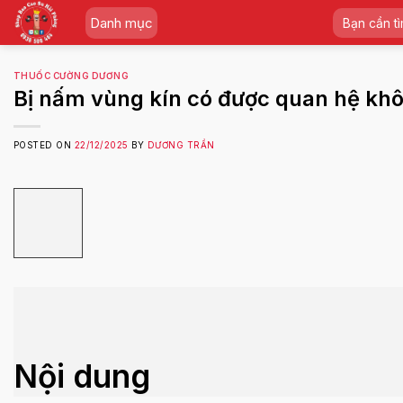
Skip
Tìm
Danh mục
to
kiếm:
content
THUỐC CƯỜNG DƯƠNG
Bị nấm vùng kín có được quan hệ kh
POSTED ON
22/12/2025
BY
DƯƠNG TRẦN
Nội dung