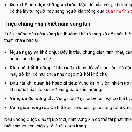
Quan hệ tình dục không an toàn:
Mặc dù nấm vùng kín không 
có thể lây từ người này sang người kia thông qua
quan hệ tình
Triệu chứng nhận biết nấm vùng kín
Triệu chứng của nấm vùng kín thường khá rõ ràng và dễ nhận biết
thăm khám bác sĩ:
Ngứa ngáy và khó chịu:
Đây là triệu chứng điển hình nhất, cả
hoặc sau khi quan hệ.
Dịch tiết bất thường:
Dịch âm đạo thay đổi về màu sắc, độ đặ
mai, đôi khi có mùi chua nhẹ hoặc mùi hôi khó chịu.
Đau rát khi quan hệ hoặc đi tiểu:
Vùng kín bị viêm nhiễm trở 
khi nước tiểu tiếp xúc với vùng da bị tổn thương.
Vùng da đỏ, sưng tấy:
Vùng môi lớn, môi bé, âm vật có thể bị đ
Cảm giác nóng rát:
Có thể kèm theo cảm giác nóng rát ở vùng 
Nếu không được điều trị kịp thời, nấm vùng kín có thể tái phát nh
biết sớm và can thiệp y tế là rất quan trọng.