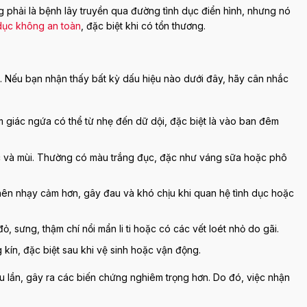
phải là bệnh lây truyền qua đường tình dục điển hình, nhưng nó
 dục không an toàn
, đặc biệt khi có tổn thương.
. Nếu bạn nhận thấy bất kỳ dấu hiệu nào dưới đây, hãy cân nhắc
m giác ngứa có thể từ nhẹ đến dữ dội, đặc biệt là vào ban đêm
c và mùi. Thường có màu trắng đục, đặc như váng sữa hoặc phô
nên nhạy cảm hơn, gây đau và khó chịu khi quan hệ tình dục hoặc
ỏ, sưng, thậm chí nổi mẩn li ti hoặc có các vết loét nhỏ do gãi.
kín, đặc biệt sau khi vệ sinh hoặc vận động.
iều lần, gây ra các biến chứng nghiêm trọng hơn. Do đó, việc nhận