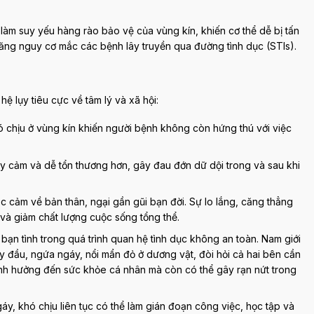
làm suy yếu hàng rào bảo vệ của vùng kín, khiến cơ thể dễ bị tấn
tăng nguy cơ mắc các bệnh lây truyền qua đường tình dục (STIs).
ệ lụy tiêu cực về tâm lý và xã hội:
 chịu ở vùng kín khiến người bệnh không còn hứng thú với việc
y cảm và dễ tổn thương hơn, gây đau đớn dữ dội trong và sau khi
c cảm về bản thân, ngại gần gũi bạn đời. Sự lo lắng, căng thẳng
và giảm chất lượng cuộc sống tổng thể.
ạn tình trong quá trình quan hệ tình dục không an toàn. Nam giới
y đầu, ngứa ngáy, nổi mẩn đỏ ở dương vật, đòi hỏi cả hai bên cần
 ảnh hưởng đến sức khỏe cá nhân mà còn có thể gây rạn nứt trong
y, khó chịu liên tục có thể làm gián đoạn công việc, học tập và