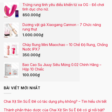
Trứng rung tình yêu điều khiển từ xa OG - Đồ chơi
tình dục cho nữ.
850.000
₫
Dương vật giả Xiaogang Cannon - 7 Chức năng
rung thụt
1.000.000
₫
Chày Rung Mini Miaochao – 10 Chế Độ Rung, Chống
Nước IPX7
350.000
₫
Bao Cao Su Jiuuy Siêu Mỏng 0.02 Chính Hãng –
Hộp 10 Chiếc
100.000
₫
BÀI VIẾT MỚI NHẤT
Chai Xịt Sìn Sú Ê Đê có tác dụng phụ không? – Tìm hiểu chi tiết
Thành phần thảo dược của Chai Xịt Sìn Sú Ê Đê có gì nổi bật?