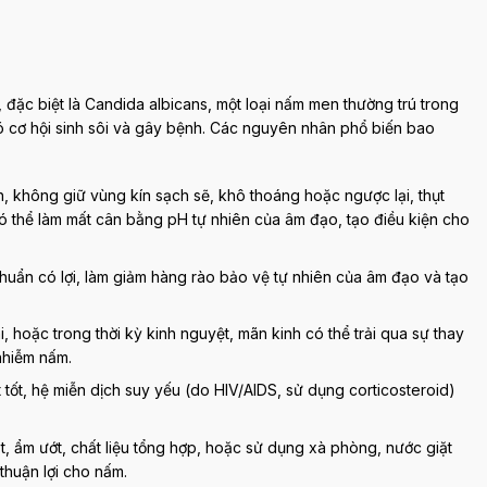
đặc biệt là Candida albicans, một loại nấm men thường trú trong
ó cơ hội sinh sôi và gây bệnh. Các nguyên nhân phổ biến bao
 không giữ vùng kín sạch sẽ, khô thoáng hoặc ngược lại, thụt
ó thể làm mất cân bằng pH tự nhiên của âm đạo, tạo điều kiện cho
khuẩn có lợi, làm giảm hàng rào bảo vệ tự nhiên của âm đạo và tạo
, hoặc trong thời kỳ kinh nguyệt, mãn kinh có thể trải qua sự thay
 nhiễm nấm.
ốt, hệ miễn dịch suy yếu (do HIV/AIDS, sử dụng corticosteroid)
, ẩm ướt, chất liệu tổng hợp, hoặc sử dụng xà phòng, nước giặt
thuận lợi cho nấm.