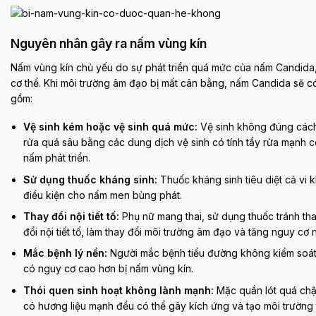
Nguyên nhân gây ra nấm vùng kín
Nấm vùng kín chủ yếu do sự phát triển quá mức của nấm Candida, 
cơ thể. Khi môi trường âm đạo bị mất cân bằng, nấm Candida sẽ c
gồm:
Vệ sinh kém hoặc vệ sinh quá mức:
Vệ sinh không đúng cách,
rửa quá sâu bằng các dung dịch vệ sinh có tính tẩy rửa mạnh c
nấm phát triển.
Sử dụng thuốc kháng sinh:
Thuốc kháng sinh tiêu diệt cả vi 
điều kiện cho nấm men bùng phát.
Thay đổi nội tiết tố:
Phụ nữ mang thai, sử dụng thuốc tránh thai
đổi nội tiết tố, làm thay đổi môi trường âm đạo và tăng nguy cơ
Mắc bệnh lý nền:
Người mắc bệnh tiểu đường không kiểm soát t
có nguy cơ cao hơn bị nấm vùng kín.
Thói quen sinh hoạt không lành mạnh:
Mặc quần lót quá chật
có hương liệu mạnh đều có thể gây kích ứng và tạo môi trường 