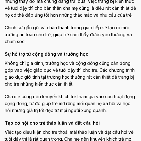
những thay đổi mà chúng đang trải qua. Việc trang bị kiến thức
về tuổi dậy thì cho bản thân cha mẹ cũng là điều rất cần thiết để
họ có thể đáp ứng tốt hơn những thắc mắc và nhu cầu của trẻ.
Chính sự gần gũi và chân thành trong giao tiếp sẽ tạo ra môi
trường an toàn cho trẻ, giúp trẻ cảm thấy được yêu thương và
chăm sóc.
Sự hỗ trợ từ cộng đồng và trường học
Không chỉ gia đình, trường học và cộng đồng cũng cần đóng
góp vào việc giáo dục về tuổi dậy thì cho trẻ. Các chương trình
giáo dục giới tính tại trường học thường rất cần thiết để trang bị
cho trẻ những kiến thức cần thiết.
Cha mẹ cũng nên khuyến khích trẻ tham gia vào các hoạt động
cộng đồng, từ đó giúp trẻ mở rộng mối quan hệ xã hội và học
hỏi những giá trị tốt đẹp từ mọi người xung quanh.
Tạo cơ hội cho trẻ thảo luận và đặt câu hỏi
Việc tạo điều kiện cho trẻ thoải mái thảo luận và đặt câu hỏi về
tuổi dậy thì là rất quan trọng. Cha mẹ nên khuyến khích trẻ mở