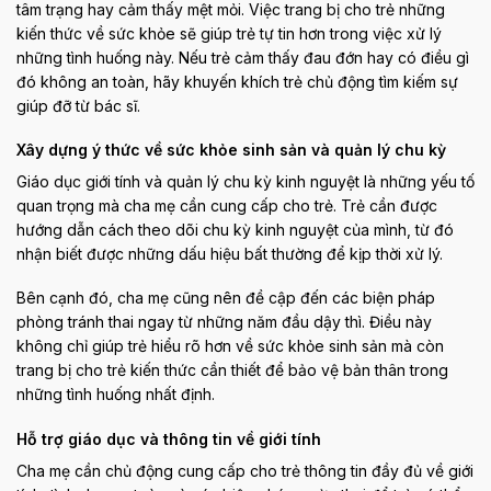
tâm trạng hay cảm thấy mệt mỏi. Việc trang bị cho trẻ những
kiến thức về sức khỏe sẽ giúp trẻ tự tin hơn trong việc xử lý
những tình huống này. Nếu trẻ cảm thấy đau đớn hay có điều gì
đó không an toàn, hãy khuyến khích trẻ chủ động tìm kiếm sự
giúp đỡ từ bác sĩ.
Xây dựng ý thức về sức khỏe sinh sản và quản lý chu kỳ
Giáo dục giới tính và quản lý chu kỳ kinh nguyệt là những yếu tố
quan trọng mà cha mẹ cần cung cấp cho trẻ. Trẻ cần được
hướng dẫn cách theo dõi chu kỳ kinh nguyệt của mình, từ đó
nhận biết được những dấu hiệu bất thường để kịp thời xử lý.
Bên cạnh đó, cha mẹ cũng nên đề cập đến các biện pháp
phòng tránh thai ngay từ những năm đầu dậy thì. Điều này
không chỉ giúp trẻ hiểu rõ hơn về sức khỏe sinh sản mà còn
trang bị cho trẻ kiến thức cần thiết để bảo vệ bản thân trong
những tình huống nhất định.
Hỗ trợ giáo dục và thông tin về giới tính
Cha mẹ cần chủ động cung cấp cho trẻ thông tin đầy đủ về giới