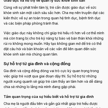
Giáo dục và hỗ trợ về quản lý sức khỏe sinh sản
Cùng với sự phát triển tâm lý, trẻ cần được giáo dục về sức
khỏe sinh sản một cách sâu sắc hơn. Cha mẹ nên truyền đạt các
kiến thức về sự an toàn trong quan hệ tình dục, bệnh tình dục
và các biện pháp phòng tránh thai.
Việc giáo dục này không chỉ giúp trẻ hiểu rõ hơn về cơ thể mình
mà còn trang bị cho trẻ kỹ năng tự bảo vệ bản thân khỏi những
rủi ro không mong muốn. Hãy tạo không gian mở để trẻ có thể
đặt câu hỏi và băn khoăn về các vấn đề liên quan đến sức
khỏe sinh sản mà chúng quan tâm.
Sự hỗ trợ từ gia đình và cộng đồng
Gia đình và cộng đồng đóng vai trò cực kỳ quan trọng trong
việc giúp trẻ vượt qua giai đoạn dậy thì. Sự hỗ trợ từ những
người xung quanh sẽ giúp trẻ cảm thấy an tâm hơn và dễ dàng
chia sẻ những lo lắng mà mình đang gặp phải.
Tầm quan trọng của sự hiểu biết và hỗ trợ từ gia đình
Cha mẹ là người đầu tiên và gần gũi nhất giúp trẻ hiểu được