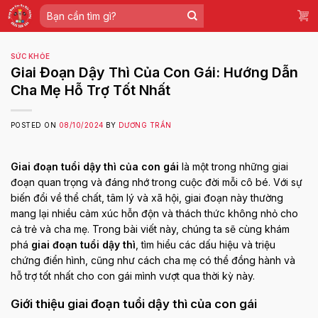
Skip
Tìm
to
kiếm:
content
SỨC KHỎE
Giai Đoạn Dậy Thì Của Con Gái: Hướng Dẫn
Cha Mẹ Hỗ Trợ Tốt Nhất
POSTED ON
08/10/2024
BY
DƯƠNG TRẦN
Giai đoạn tuổi dậy thì của con gái
là một trong những giai
đoạn quan trọng và đáng nhớ trong cuộc đời mỗi cô bé. Với sự
biến đổi về thể chất, tâm lý và xã hội, giai đoạn này thường
mang lại nhiều cảm xúc hỗn độn và thách thức không nhỏ cho
cả trẻ và cha mẹ. Trong bài viết này, chúng ta sẽ cùng khám
phá
giai đoạn tuổi dậy thì
, tìm hiểu các dấu hiệu và triệu
chứng điển hình, cũng như cách cha mẹ có thể đồng hành và
hỗ trợ tốt nhất cho con gái mình vượt qua thời kỳ này.
Giới thiệu giai đoạn tuổi dậy thì của con gái