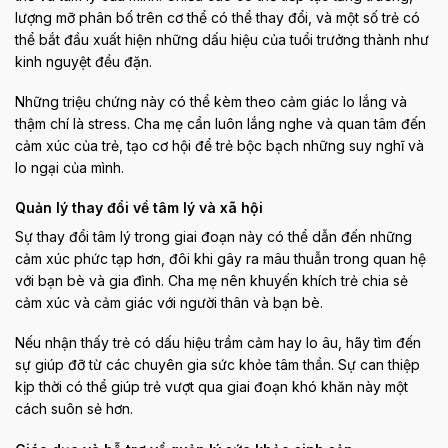
lượng mỡ phân bố trên cơ thể có thể thay đổi, và một số trẻ có
thể bắt đầu xuất hiện những dấu hiệu của tuổi trưởng thành như
kinh nguyệt đều đặn.
Những triệu chứng này có thể kèm theo cảm giác lo lắng và
thậm chí là stress. Cha mẹ cần luôn lắng nghe và quan tâm đến
cảm xúc của trẻ, tạo cơ hội để trẻ bộc bạch những suy nghĩ và
lo ngại của mình.
Quản lý thay đổi về tâm lý và xã hội
Sự thay đổi tâm lý trong giai đoạn này có thể dẫn đến những
cảm xúc phức tạp hơn, đôi khi gây ra mâu thuẫn trong quan hệ
với bạn bè và gia đình. Cha mẹ nên khuyến khích trẻ chia sẻ
cảm xúc và cảm giác với người thân và bạn bè.
Nếu nhận thấy trẻ có dấu hiệu trầm cảm hay lo âu, hãy tìm đến
sự giúp đỡ từ các chuyên gia sức khỏe tâm thần. Sự can thiệp
kịp thời có thể giúp trẻ vượt qua giai đoạn khó khăn này một
cách suôn sẻ hơn.