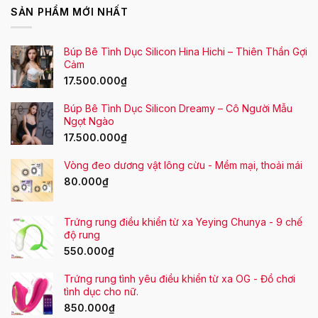
SẢN PHẨM MỚI NHẤT
Búp Bê Tình Dục Silicon Hina Hichi – Thiên Thần Gợi
Cảm
17.500.000
₫
Búp Bê Tình Dục Silicon Dreamy – Cô Người Mẫu
Ngọt Ngào
17.500.000
₫
Vòng đeo dương vật lông cừu - Mềm mại, thoải mái
80.000
₫
Trứng rung điều khiển từ xa Yeying Chunya - 9 chế
độ rung
550.000
₫
Trứng rung tình yêu điều khiển từ xa OG - Đồ chơi
tình dục cho nữ.
850.000
₫