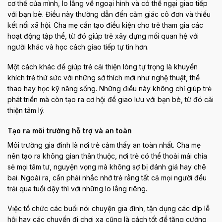
cơ thể của mình, lo lắng về ngoại hình và có thể ngại giao tiếp
với bạn bè. Điều này thường dẫn đến cảm giác cô đơn và thiếu
kết nối xã hội. Cha mẹ cần tạo điều kiện cho trẻ tham gia các
hoạt động tập thể, từ đó giúp trẻ xây dựng mối quan hệ với
người khác và học cách giao tiếp tự tin hơn.
Một cách khác để giúp trẻ cải thiện lòng tự trọng là khuyến
khích trẻ thử sức với những sở thích mới như nghệ thuật, thể
thao hay học kỹ năng sống. Những điều này không chỉ giúp trẻ
phát triển mà còn tạo ra cơ hội để giao lưu với bạn bè, từ đó cải
thiện tâm lý.
Tạo ra môi trường hỗ trợ và an toàn
Môi trường gia đình là nơi trẻ cảm thấy an toàn nhất. Cha mẹ
nên tạo ra không gian thân thuộc, nơi trẻ có thể thoải mái chia
sẻ mọi tâm tư, nguyện vọng mà không sợ bị đánh giá hay chê
bai. Ngoài ra, cần phải nhắc nhở trẻ rằng tất cả mọi người đều
trải qua tuổi dậy thì với những lo lắng riêng.
Việc tổ chức các buổi nói chuyện gia đình, tận dụng các dịp lễ
hội hay các chuyến đi chơi xa cũng là cách tốt để tăng cường