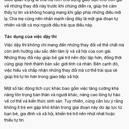
về những thay đổi này trước khi chúng diễn ra, giúp trẻ cảm
thấy tự tin và không hoang mang khi gặp phải những điều mới
lạ. Cha mẹ cũng nên nhấn mạnh rằng đây là một giai đoạn tự
nhiên và tất cả mọi người đều trải qua điều này.
Tác dụng của việc dậy thì
Việc dậy thì không chỉ mang đến những thay đổi về thể chất mà
còn ảnh hưởng sâu sắc đến tâm lý và xã hội của con gái.
Những thay đổi này giúp bé gái trở nên độc lập hơn, đồng thời
cũng giúp hình thành bản sắc giới tính cá nhân. Bên cạnh đó,
việc hiểu và chấp nhận những thay đổi mà cơ thể trải qua sẽ
giúp trẻ tự tin hơn trong giao tiếp xã hội.
Một số tác động tích cực khác bao gồm việc tăng cường khả
năng tôn trọng bản thân và người khác, nâng cao lòng tự hào
về cơ thể và kiến thức sinh sản. Tuy nhiên, cũng cần lưu ý rằng
không ít trẻ em gặp khó khăn trong giai đoạn này do áp lực từ
bạn bè, gia đình và xã hội, khiến trẻ trở nên nhút nhát hoặc
thiếu tự tin.