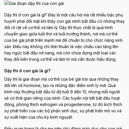
Dậy thì ở con gái là gì? Đây là một câu hỏi mà rất nhiều bậc phụ
huynh phải đối mặt khi thấy con gái mình bắt đầu có những thay
đổi rõ rệt về cơ thể và tâm lý. Dậy thì thực chất là quá trình
chuyển giao giữa tuổi thơ và tuổi trưởng thành, nơi mà cơ thể
của bé gái phát triển mạnh mẽ để chuẩn bị cho chức năng sinh
sản. Điều này không chỉ đơn thuần là việc chiều cao tăng lên
hay ngực bắt đầu nở nang, mà còn chứa đựng một loạt các
thay đổi bên trong cơ thể và tâm trí mà cần được hiểu đúng.
Dậy thì ở con gái là gì?
Dậy thì là giai đoạn mà cơ thể của bé gái trải qua những thay
đổi lớn về hormone, tạo ra những đặc điểm sinh lý mới. Quá
trình này thường bắt đầu từ độ tuổi 9 đến 13, nhưng mỗi người
sẽ có thời gian riêng của mình. Các tuyến nội tiết bắt đầu hoạt
động, phóng thích estrogen và progesterone, từ đó kích thích
sự phát triển của các bộ phận sinh dục, sự phát triển mô vú và
sự xuất hiện của chu kỳ kinh nguyệt.
Điều quan trọng là cha mẹ nên chủ động giáo dục cho con gái