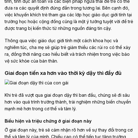
tính, tình dục an toàn và các biện pháp ngừa thai để trẻ có thể
đưa ra các quyết định đúng đắn trong tương lai. Bên cạnh đó,
việc khuyến khích trẻ tham gia các lớp học giáo dục giới tính tại
trường học hoặc cộng đồng cũng là một ý tưởng tuyệt vời để trẻ
được trang bị kiến thức từ những nguồn đáng tin cậy.
Thông qua việc giáo dục giới tính một cách khoa học và
nghiêm túc, cha mẹ sẽ giúp trẻ giảm thiểu các rủi ro có thể xảy
ra, đồng thời nâng cao hiểu biết và trách nhiệm trong việc bảo
vệ sức khỏe của bản thân.
Giai đoạn tiến xa hơn vào thời kỳ dậy thì đầy đủ
Khi trẻ đã vượt qua giai đoạn dậy thì ban đầu, chúng sẽ đi sâu
hơn vào quá trình trưởng thành, trải nghiệm những biến chuyển
mạnh mẽ hơn trong cơ thể và tâm lý.
Biểu hiện và triệu chứng ở giai đoạn này
Ở giai đoạn này, trẻ sẽ cảm nhận rõ hơn về sự thay đổi trong cơ
thể và tâm lý của mình. Chiều cao có thể tiếp tục tăng trưởng,