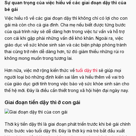
Sự quan trọng của việc hiểu về các giai đoạn dậy thì của
bé gái
Việc hiểu rõ về các giai đoạn dậy thì không chỉ có lợi cho con
gái mà còn cho cả gia đình. Cha mẹ nếu biết được từng bước
của quá trình này sẽ dễ dàng hơn trong việc tư vấn và hỗ trợ
con cái khi gặp phải những vấn đề khó khăn. Ngoài ra, việc
giáo dục về sức khỏe sinh sản và các biện pháp phòng tránh
thai cũng trở nên dễ dàng hơn, từ đó giảm thiểu những rủi ro
không mong muốn trong tương lai.
Hơn nữa, việc mở rộng kiến thức về
tuổi dậy thì
sẽ giúp mọi
người loại bỏ những định kiến sai lầm và hiểu thêm về vai trò
của giáo dục giới tính trong việc bảo vệ sức khỏe sinh sản cho
thế hệ mới. Đây là điều cần thiết trong xã hội hiện đại ngày nay.
Giai đoạn tiền dậy thì ở con gái
Thời kỳ tiền dậy thì là giai đoạn phát triển trước khi bé gái chính
thức bước vào tuổi dậy thì. Đây là thời kỳ mà trẻ bắt đầu xuất