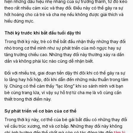
hiện những dấu hiệu nhẹ nhàng của sự trưởng thành, từ đó kéo
theo rất nhiều cảm xúc và thay đổi. Điều này có thể gây ra sự
hốt hoảng cho cả trẻ và cha mẹ nếu không được giải thích và
hiểu đúng mực.
Thời kỳ trước khi bắt đầu tuổi dậy thì
Trong thời kỳ này, trẻ có thể bắt đầu nhận thấy những thay đổi
nhỏ trong cơ thể mình như sự phát triển của mô ngực hay sự
tăng trưởng chiều cao. Những thay đổi này thường xảy ra dần
dần và không phải lúc nào cũng dễ nhận biết.
Đối với nhiều trẻ, giai đoạn tiền dậy thì đôi khi có thể gây ra sự
lo lắng hay hồi hộp, đôi khi dẫn đến những mâu thuẫn trong tâm
lý. Chúng có thể cảm thấy “lạc lõng” khi so sánh mình với bạn
bè cùng trang lứa, vì vậy sự hỗ trợ từ cha mẹ là vô cùng cần
thiết trong thời điểm này.
Sự phát triển về cơ bản của cơ thể
Trong thời kỳ này, cơ thể của bé gái bắt đầu có những thay đổi
về cấu trúc xương, mỡ và cơ bắp. Những thay đổi này không
chỉ ảnh hưởng đến thể chất mà còn có tác động lớn đến
tâm lý