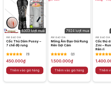
đạo và hậu môn. Điều này giúp người dùng có thể thỏa mãn
nhu cầu tình dục của mình một cách đa dạng và đầy đủ.
Cách sử dụng âm đạo giả Jiuai Anime – Phiên bản
cô thư kí
8303 lượt mua
7924 lượt mua
ÂM ĐẠO GIẢ
ÂM ĐẠO GIẢ
ÂM ĐẠO GIẢ
Cốc Thủ Dâm Pussy –
Mông Âm Đạo Giả Rung
Cốc thủ d
7 chế độ rung
Rên Gợi Cảm
Zini – Run
Rên rỉ
(1)
(2)
5.00
1
trên 5
5.00
2
trên 5
5.00
1
trên
450.000
₫
1.500.000
₫
1.400.0
dựa trên
dựa trên
dựa trên
đánh giá
đánh giá
đánh giá
Thêm vào giỏ hàng
Thêm vào giỏ hàng
Thêm v
Sản
phẩm
này
có
nhiều
biến
thể.