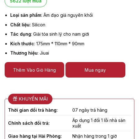
5622 lượt mua
Loại sản phẩm
: Âm đạo giả nguyên khối
Chất liệu:
Silicon
Tác dụng
: Giải tỏa sinh lý cho nam giới
Kích thước
: 175mm * 110mm * 90mm
Thương hiệu
: Jiuai
Thêm Vào Giỏ Hàng
Mua ngay
KHUYẾN MÃI
Thời gian đổi trả hàng:
07 ngày trả hàng
Áp dụng 1 đổi 1 lỗi nhà sản
Chính sách đổi trả:
xuất
Giao hàng tại Hải Phòng:
Nhận hàng trong 1 giờ