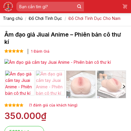
Skip
Tìm
to
kiếm:
content
Trang chủ
/
Đồ Chơi Tình Dục
/
Đồ Chơi Tình Dục Cho Nam
Âm đạo giả Jiuai Anime – Phiên bản cô thư
kí
1
Đánh Giá
5.00
1
trên 5
dựa trên
đánh giá
(
1
đánh giá của khách hàng)
5.00
1
trên 5
350.000
₫
dựa trên
đánh giá