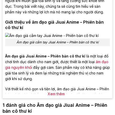
người khi muốn giải tỏa sinh lý và tăng cường sức khỏe tình
dục. Trong bài viết này, chúng ta sẽ cùng tìm hiểu về sản
phẩm này và những lợi ích mà nó mang lại cho người dùng.
Giới thiệu về âm đạo giả Jiuai Anime – Phiên bản
cô thư kí
Âm đạo giả cầm tay Jiuai Anime – Phiên bản cô thư kí
Âm đạo giả Jiuai Anime – Phiên bản cô thư kí
là một loại đồ
chơi tình dục dành cho nam giới, được thiết là một loại
âm đạo
giả nguyên khối
đầy gợi cảm. Sản phẩm này có khả năng giúp
giải tỏa sinh lý và đem lại những trải nghiệm thú vị cho nam
giới khi sử dụng.
Với thiết kế nhỏ gọn và tiện lợi, âm đạo giả Jiuai Anime – Phiên
Xem thêm
bản cô thư kí có thể mang đi du lịch hoặc dễ dàng giấu kín
trong nhà mà không ai phát hiện. Chất liệu silicon cao cấp và
1 đánh giá cho
Âm đạo giả Jiuai Anime – Phiên
độ bền cao cũng là một trong những yếu tố khiến sản phẩm
bản cô thư kí
này được nhiều người tin dùng.