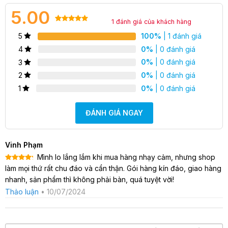
5.00
Đặc điểm nổi bật của âm đạo giả Jiuai Anime –
1
đánh giá của khách hàng
Phiên bản cô thư kí
5.00
1
trên 5
100%
| 1 đánh giá
5
dựa trên
0%
| 0 đánh giá
4
đánh giá
0%
| 0 đánh giá
3
0%
| 0 đánh giá
2
0%
| 0 đánh giá
1
ĐÁNH GIÁ NGAY
Vinh Phạm
Mình lo lắng lắm khi mua hàng nhạy cảm, nhưng shop
Được xếp
làm mọi thứ rất chu đáo và cẩn thận. Gói hàng kín đáo, giao hàng
hạng
5
5
sao
nhanh, sản phẩm thì không phải bàn, quá tuyệt vời!
Thảo luận
•
10/07/2024