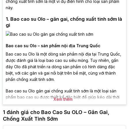
chống xuất tinh sớm là một ví dụ điển hình cho loại sản phẩm
này.
1. Bao cao su Olo – gân gai, chống xuất tinh sớm là
gì
Bao cao su Olo – sản phẩm nội địa Trung Quốc
Bao cao su Olo là một dòng sản phẩm nội địa tại Trung Quốc,
được đánh giá là loại bao cao su siêu mỏng. Tuy nhiên, gần
đây Olo đã phát triển ra dòng sản phẩm có hình dáng đặc
biệt, với các gân và gai nổi bật trên bề mặt, cùng với thành
phần chống xuất tinh sớm.
Bao cao su Olo gân gai chống xuất tinh sớm là một loại sản
phẩm bao cao su được thiết kế đặc biệt để giúp kéo dài thời
Xem thêm
gian quan hệ tình dục và ngăn ngừa tình trạng xuất tinh sớm ở
nam giới. Sản phẩm này được sản xuất bởi công ty OLO, một
1 đánh giá cho
Bao Cao Su OLO – Gân Gai,
thương hiệu nổi tiếng trong ngành sản xuất bao cao su.
Chống Xuất Tinh Sớm
Đặc điểm sản phẩm bao cao su Olo gân gai, chống xuất