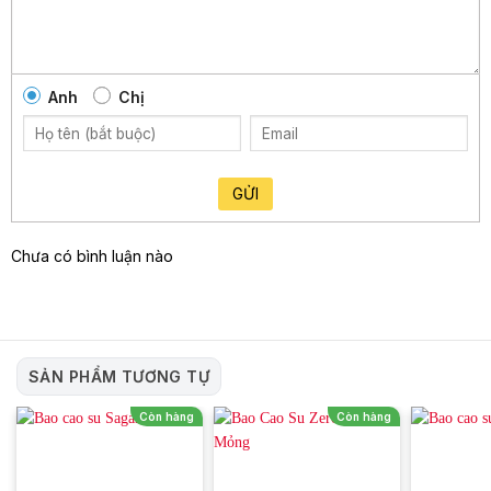
chống xuất tinh sớm
Tính năng kích thích và kéo dài thời gian quan hệ
Anh
Chị
Một trong những tính năng nổi bật của bao cao su OLO gân
gai, chống xuất tinh sớm là khả năng kích thích và kéo dài thời
gian quan hệ tình dục. Nhờ thiết kế các gân và gai nổi bật trên
GỬI
bề mặt bao cao su, sản phẩm này có thể kích thích và mang
lại những cảm giác mới lạ, kích thích các điểm nhạy cảm của
âm đạo.
Chưa có bình luận nào
Đồng thời, thành phần benzocaine có trong bao cao su giúp
làm giảm độ nhạy cảm của dương vật, từ đó chậm quá trình
xuất tinh, kéo dài thời gian quan hệ. Nhờ đó, cả hai bạn đều
có thể tận hưởng những khoảnh khắc ân ái lâu hơn.
SẢN PHẨM TƯƠNG TỰ
Khả năng bảo vệ và an toàn
Còn hàng
Còn hàng
Bên cạnh những tính năng đặc biệt, bao cao su OLO gân gai,
chống xuất tinh sớm vẫn đảm bảo các chức năng cơ bản của
một sản phẩm bao cao su, đó là bảo vệ an toàn và ngăn ngừa