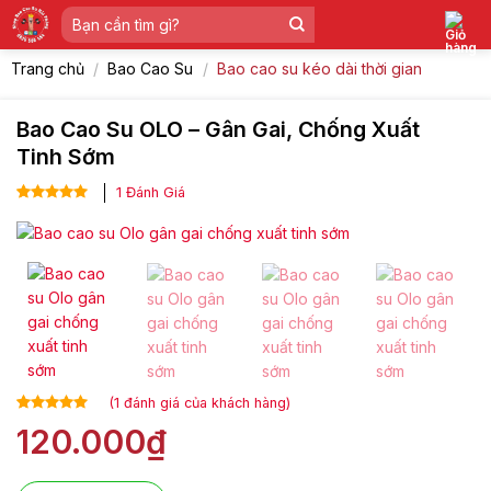
Skip
Tìm
to
kiếm:
content
Trang chủ
/
Bao Cao Su
/
Bao cao su kéo dài thời gian
Bao Cao Su OLO – Gân Gai, Chống Xuất
Tinh Sớm
1
Đánh Giá
5.00
1
trên 5
dựa trên
đánh giá
(
1
đánh giá của khách hàng)
5.00
1
trên 5
120.000
₫
dựa trên
đánh giá