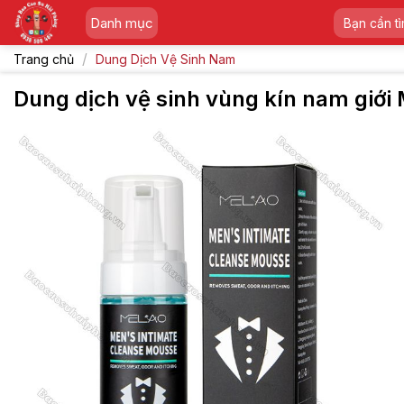
Skip
Tìm
Danh mục
to
kiếm:
content
/
Trang chủ
Dung Dịch Vệ Sinh Nam
Dung dịch vệ sinh vùng kín nam giới