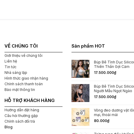
vùng kín
VỀ CHÚNG TÔI
Sản phẩm HOT
Giới thiệu về chúng tôi
ới Mousse
Liên hệ
Búp Bê Tình Dục Silicon
ụng quan trọng trong việc chăm sóc và bảo vệ vùng
Thiên Thần Gợi Cảm
Tin tức
Nhà sáng lập
17.500.000
₫
này:
Hình thức giao nhận hàng
Chính sách thanh toán
kín nam giới Mousse
có chứa các thành phần dưỡng
Búp Bê Tình Dục Silic
Bảo mật thông tin
Người Mẫu Ngọt Ngào
n tích tụ trên da vùng kín. Điều này giúp vùng kín luôn
17.500.000
₫
HỖ TRỢ KHÁCH HÀNG
Hướng dẫn đặt hàng
ra mùi hôi khó chịu.
Dung dịch vệ sinh vùng kín nam
Vòng đeo dương vật l
mại, thoải mái
Câu hỏi thường gặp
 luôn thơm mát.
80.000
₫
Chính sách đổi trả
Blog
ng dao động trong khoảng từ 3,5 đến 4,5. Sản phẩm này