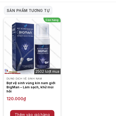
SẢN PHẨM TƯƠNG TỰ
Còn hàng
2502 lượt mua
DUNG DỊCH VỆ SINH NAM
Bọt vệ sinh vùng kín nam giới
BigMan – Làm sạch, khử mùi
hôi
120.000
₫
Thêm vào giỏ hàng