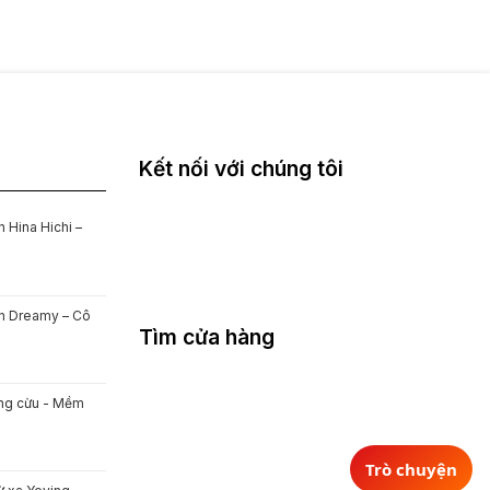
Kết nối với chúng tôi
 Hina Hichi –
on Dreamy – Cô
Tìm cửa hàng
ông cừu - Mềm
Trò chuyện