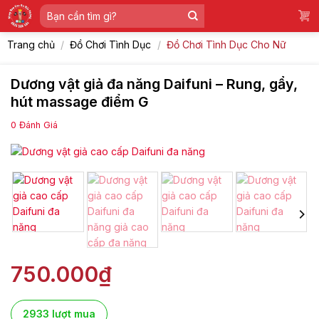
Skip
Tìm
to
kiếm:
content
Trang chủ
/
Đồ Chơi Tình Dục
/
Đồ Chơi Tình Dục Cho Nữ
Dương vật giả đa năng Daifuni – Rung, gẩy,
hút massage điểm G
0
Đánh Giá
750.000
₫
2933 lượt mua