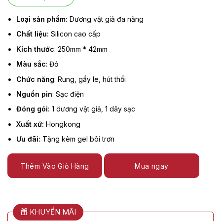
Loại sản phẩm:
Dương vật giả đa năng
Chất liệu:
Silicon cao cấp
Kích thước
: 250mm * 42mm
Màu sắc
: Đỏ
Chức năng
: Rung, gẩy le, hút thổi
Nguồn pin
: Sạc điện
Đóng gói:
1 dương vật giả, 1 dây sạc
Xuất xứ:
Hongkong
Ưu đãi:
Tặng kèm gel bôi trơn
Thêm Vào Giỏ Hàng
Mua ngay
KHUYẾN MÃI