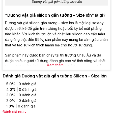
Dương vật giả gắn tường size lớn
“Dương vật giả silicon gắn tường – Size lớn” là gì?
Dương vật giả silicon gắn tường – size lớn là một loại sextoy
được thiết kế để gắn trên tường hoặc bất kỳ bề mặt phẳng
nào khác. Với kích thước lớn và chất liệu silicon cao cấp màu
da giống thật đến 99%, sản phẩm này mang lại cảm giác chân
thật và tạo sự kích thích mạnh mẽ cho người sử dụng.
Sản phẩm này được bán chạy tại thị trường Châu Âu và đã
được nhiều người sử dụng đánh giá cao về tính năng và chất
Xem thêm
lượng. Với thiết kế tối giản, không có chế độ rung, sản phẩm
có giá thành rất phải chăng, phù hợp với nhu cầu của đa số
Đánh giá Dương vật giả gắn tường Silicon – Size lớn
người dùng.
5
0%
| 0 đánh giá
Chi tiết sản phẩm dương vật giả silicon gắn tường
4
0%
| 0 đánh giá
– size lớn
3
0%
| 0 đánh giá
2
0%
| 0 đánh giá
1
0%
| 0 đánh giá
Loại sản phẩm
: Dương vật giả gắn tường
Đánh giá ngay