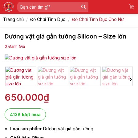
Skip
Tìm
to
kiếm:
content
Trang chủ
/
Đồ Chơi Tình Dục
/
Đồ Chơi Tình Dục Cho Nữ
Dương vật giả gắn tường Silicon – Size lớn
0
Đánh Giá
650.000
₫
4138 lượt mua
Loại sản phẩm
: Dương vật giả gắn tường
Chất liệu
: Silicon