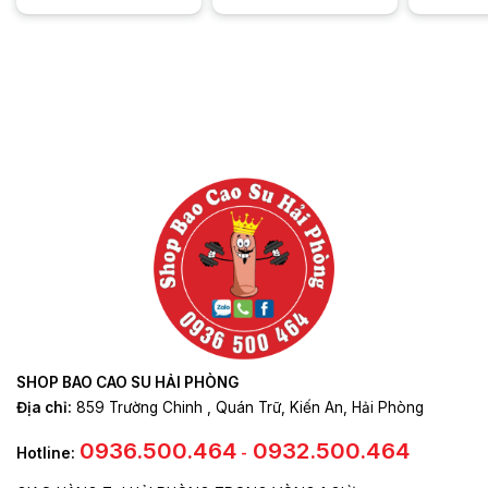
Chuẩn bị:
Trước khi sử dụng, bạn cần chuẩn bị sạch sẽ
sản phẩm và bề mặt gắn tường. Nếu có thể, bạn nên sử
dụng bao cao su để tránh tình trạng dính vào bề mặt tường.
Gắn sản phẩm lên tường
: Sau khi đã chuẩn bị sẵn sàng,
bạn có thể gắn sản phẩm lên tường hoặc bề mặt phẳng
bằng cách sử dụng chân gắn tường. Đảm bảo sản phẩm
được gắn chắc chắn và an toàn trước khi sử dụng.
Sử dụng sản phẩm
: Khi đã gắn sản phẩm lên tường, bạn
có thể sử dụng sản phẩm như một dương vật thông thường.
Tuy nhiên, bạn cần lưu ý không nên sử dụng quá mạnh
hoặc quá nhanh để tránh làm hỏng sản phẩm.
Vệ sinh sau khi sử dụng
: Sau khi sử dụng, bạn cần vệ
sinh sản phẩm bằng cách rửa sạch bằng nước và xà phòng
SHOP BAO CAO SU HẢI PHÒNG
hoặc sử dụng dung dịch vệ sinh đặc biệt cho sextoy. Sau
Địa chỉ:
859 Trường Chinh , Quán Trữ, Kiến An, Hải Phòng
đó, lau khô sản phẩm và bảo quản nơi thoáng mát và khô
ráo.
0936.500.464
0932.500.464
Hotline:
-
Cách bảo quản và vệ sinh dương vật giả silicon gắn tường