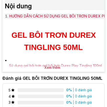
Nội dung
HƯỚNG DẪN CÁCH SỬ DỤNG GEL BÔI TRƠN DUREX PL
GEL BÔI TRƠN DUREX
TINGLING 50ML
Sử dụng gel bôi trơn gel bôi trơn Durex Play Tingling 100ml
Xem thêm
cũng là một cách độc đáo để bạn có thể thêm gia vị vào
đời sống tình dục của bạn, bạn hãy thử nghiệm các cảm
Đánh giá GEL BÔI TRƠN DUREX TINGLING 50ML
giác khác nhau để luôn luôn đổi mới trong mỗi lần quan hệ.
Thỉnh thoảng, cho dù bạn có cảm thấy gợi cảm đến mức
0%
| 0 đánh giá
5
nào, cơ thể bạn có thể không phải lúc nào cũng tạo ra
0%
| 0 đánh giá
4
nhiều độ ẩm (chất nhờn âm đạo) như bạn cần, vì vậy hãy
0%
| 0 đánh giá
thêm một chút bôi trơn để khiến mọi thứ trở nên gợi cảm hơn
3