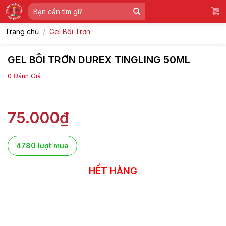
Skip
Tìm
to
kiếm:
content
Trang chủ
/
Gel Bôi Trơn
GEL BÔI TRƠN DUREX TINGLING 50ML
0
Đánh Giá
75.000
₫
4780 lượt mua
HẾT HÀNG