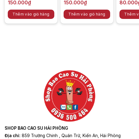
150.000
₫
150.000
₫
80.000
Website :
baocaosuhaiphong.vn
Thêm vào giỏ hàng
Thêm vào giỏ hàng
Thêm v
Là đại lý số 1 phân phối các sản phẩm phòng the trên 63
Sản
tỉnh thành Việt Nam
phẩm
này
có
nhiều
biến
thể.
Các
tùy
chọn
có
thể
được
chọn
trên
trang
sản
phẩm
SHOP BAO CAO SU HẢI PHÒNG
Địa chỉ:
859 Trường Chinh , Quán Trữ, Kiến An, Hải Phòng