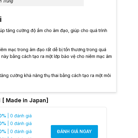
h Trùng
i
n giúp tăng cường độ ẩm cho âm đạo, giúp cho quá trình
iêm mạc trong âm đạo rất dễ bị tổn thương trong quá
ng này bằng cách tạo ra một lớp bảo vệ cho niêm mạc âm
p tăng cường khả năng thụ thai bằng cách tạo ra một môi
ái có thể gây ra căng thẳng, ảnh hưởng đến hưng phấn
l [ Made in Japan]
 bạn thư giãn trong quan hệ.
hẩm an toàn và không gây kích ứng cho cơ thể. Nó không
0%
| 0 đánh giá
m bôi trơn khác.
0%
| 0 đánh giá
0%
| 0 đánh giá
ĐÁNH GIÁ NGAY