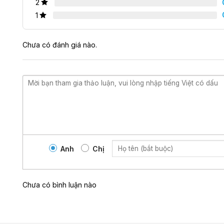
2
Gel bôi trơn gốc
1
Chi tiết sản phẩm gel bôi trơn tinh trùn
Chưa có đánh giá nào.
Gel bôi trơn Siyi là một sản phẩm
gel bôi trơn
Nhật Bản đặc biệt đư
dục. Tất cả các thành phần sử dụng để sản xuất sản phẩm đều 
sàng để đảm bảo hiệu quả và an toàn.
Sản phẩm có tác dụng tăng cường độ ẩm cho âm đạo, giảm căng 
quan hệ. Ngoài ra, nó còn giúp tăng cường khả năng thụ thai và
Thương hiệu
: Siyi
Nơi sản xuất:
Nhật Bản
Anh
Chị
Thể loại
: Gốc silicon
Chưa có bình luận nào
Thể tích
: 200ml