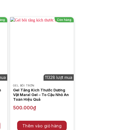
àng
Còn hàng
mua
11328 lượt mua
GEL BÔI TRƠN
m
Gel Tăng Kích Thước Dương
Vật Maral Gel – To Cậu Nhỏ An
Toàn Hiệu Quả
500.000
₫
Thêm vào giỏ hàng