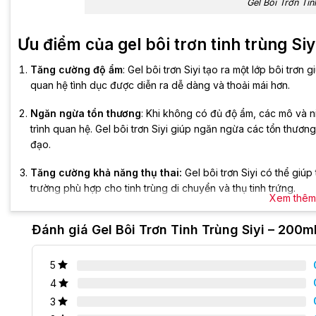
Gel Bôi Trơn Tin
Ưu điểm của gel bôi trơn tinh trùng Siy
Tăng cường độ ẩm
: Gel bôi trơn Siyi tạo ra một lớp bôi trơ
quan hệ tình dục được diễn ra dễ dàng và thoải mái hơn.
Ngăn ngừa tổn thương
: Khi không có đủ độ ẩm, các mô và n
trình quan hệ. Gel bôi trơn Siyi giúp ngăn ngừa các tổn thươ
đạo.
Tăng cường khả năng thụ thai:
Gel bôi trơn Siyi có thể giú
trường phù hợp cho tinh trùng di chuyển và thụ tinh trứng.
Xem thêm
Giảm căng thẳng
: Quan hệ tình dục khi không được thoải m
Đánh giá Gel Bôi Trơn Tinh Trùng Siyi – 200m
trong quan hệ. Gel bôi trơn Siyi giúp giảm căng thẳng và giúp
An toàn cho người sử dụng
: Gel bôi trơn Siyi là một sản p
5
chứa các thành phần có hại hoặc gây dị ứng như các sản phẩ
4
3