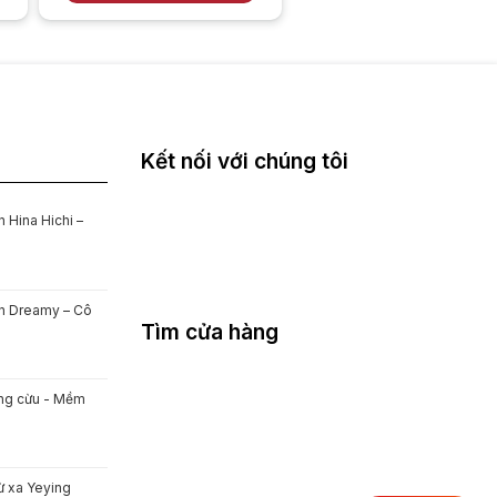
Kết nối với chúng tôi
 Hina Hichi –
on Dreamy – Cô
Tìm cửa hàng
ông cừu - Mềm
ừ xa Yeying