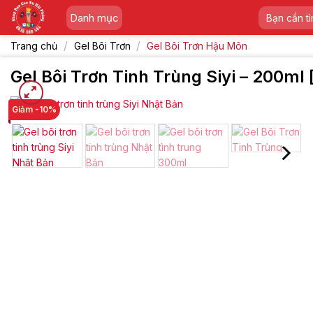
Skip
Tìm
Danh mục
to
kiếm:
content
/
/
Trang chủ
Gel Bôi Trơn
Gel Bôi Trơn Hậu Môn
Gel Bôi Trơn Tinh Trùng Siyi – 200ml
-10%