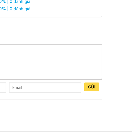
0%
| 0 đánh giá
 silicon
0%
| 0 đánh giá
g Siyi
ợc thiết kế để giúp nam giới cải thiện cuộc sống tình
được chọn lọc kỹ càng, và nó đã được thử nghiệm lâm
thẳng và giúp ngăn ngừa tổn thương trong quá trình
 không gây kích ứng cho cơ thể.
GỬI