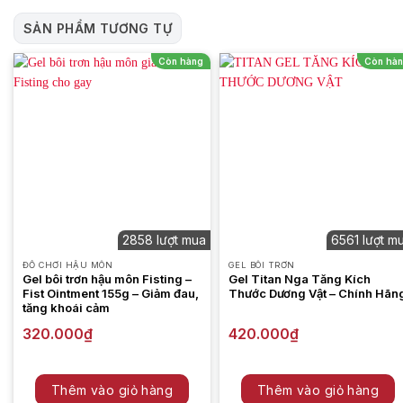
SẢN PHẨM TƯƠNG TỰ
Còn hàng
Còn hà
2858 lượt mua
6561 lượt m
ĐỒ CHƠI HẬU MÔN
GEL BÔI TRƠN
Gel bôi trơn hậu môn Fisting –
Gel Titan Nga Tăng Kích
Fist Ointment 155g – Giảm đau,
Thước Dương Vật – Chính Hãn
tăng khoái cảm
320.000
₫
420.000
₫
Sản
Thêm vào giỏ hàng
Thêm vào giỏ hàng
phẩm