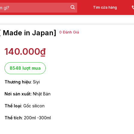
Tìm cửa hàng
 [ Made in Japan]
0
Đánh Giá
140.000
₫
8548 lượt mua
Thương hiệu
: Siyi
Nơi sản xuất:
Nhật Bản
Thể loại
: Gốc silicon
Thể tích
: 200ml -300ml