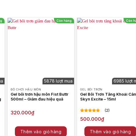
ng
Còn hàng
Còn h
ua
5878 lượt mua
6985 lượt 
ĐỒ CHƠI HẬU MÔN
GEL BÔI TRƠN
Gel bôi trơn hậu môn Fist Buttr
Gel Bôi Trơn Tăng Khoái Cả
g
500ml – Giảm đau hiệu quả
Skyn Excite – 15ml
(2)
320.000
₫
5.00
2
trên 5
500.000
₫
dựa trên
đánh giá
Thêm vào giỏ hàng
Thêm vào giỏ hàng