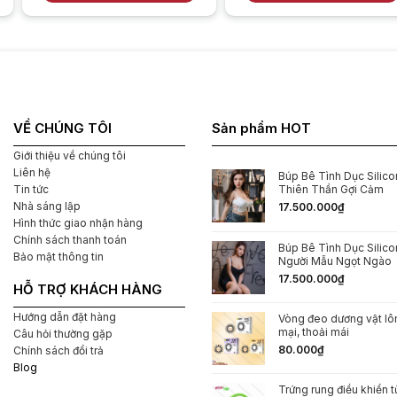
ật Bản
VỀ CHÚNG TÔI
Sản phẩm HOT
ùng Siyi
Giới thiệu về chúng tôi
Liên hệ
Búp Bê Tình Dục Silicon
hững bước sau đây:
Thiên Thần Gợi Cảm
Tin tức
Nhà sáng lập
17.500.000
₫
Hình thức giao nhận hàng
Chính sách thanh toán
Búp Bê Tình Dục Silic
Bảo mật thông tin
u nhỏ trước khi quan hệ.
Người Mẫu Ngọt Ngào
17.500.000
₫
HỖ TRỢ KHÁCH HÀNG
g hoặc viêm nhiễm.
Hướng dẫn đặt hàng
Vòng đeo dương vật l
ày có thể làm giảm khả năng thụ thai.
mại, thoải mái
Câu hỏi thường gặp
80.000
₫
Chính sách đổi trả
à được chứng nhận an toàn để đảm bảo hiệu quả và an
Blog
Trứng rung điều khiển t