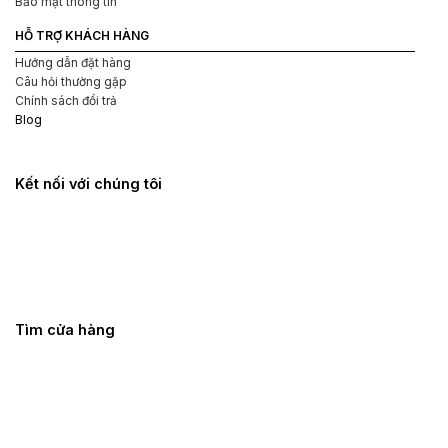
Bảo mật thông tin
Khi cảm thấy cần thiết, bạn có thể hít lại poppers sau một
HỖ TRỢ KHÁCH HÀNG
khoảng thời gian ngắn. Tuy nhiên, hãy đảm bảo không sử
dụng quá nhiều lượng poppers mỗi lần.
Hướng dẫn đặt hàng
Câu hỏi thường gặp
Sau khi sử dụng xong, hãy đậy kín nắp chai poppers để
Chính sách đổi trả
bảo quản và tránh tiếp xúc với không khí.
Blog
Kết nối với chúng tôi
Tìm cửa hàng
Poppers