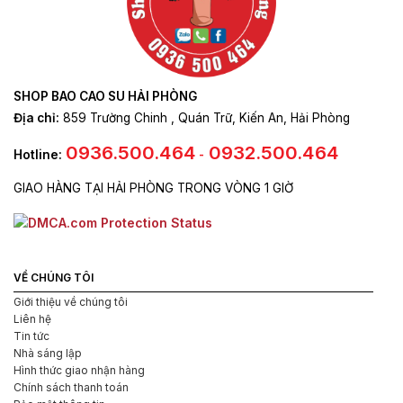
trang
sản
phẩm
SHOP BAO CAO SU HẢI PHÒNG
Poppers chính hãng
Địa chỉ:
859 Trường Chinh , Quán Trữ, Kiến An, Hải Phòng
Hướng dẫn sử dụng poppers Jungle Juice
0936.500.464
0932.500.464
Hotline:
-
Để sử dụng Poppers Jungle Juice một cách an toàn và hiệu
GIAO HÀNG TẠI HẢI PHÒNG TRONG VÒNG 1 GIỜ
quả, bạn có thể tuân theo các bước sau:
Mở nắp chai Poppers
Dùng mũi chai để hít từ từ vào mũi và hít sâu vào mũi,
nhưng không nên hít quá mạnh.
VỀ CHÚNG TÔI
Giới thiệu về chúng tôi
Hít poppers trong khoảng thời gian ngắn, từ 1-2 giây, sau
Liên hệ
đó đặt chai poppers xuống và hít một hơi thở sạch thông
Tin tức
qua mũi.
Nhà sáng lập
Trong quá trình sử dụng, hãy đảm bảo không để poppers
Hình thức giao nhận hàng
Chính sách thanh toán
tiếp xúc với da hoặc mắt, vì nó có thể gây kích ứng.