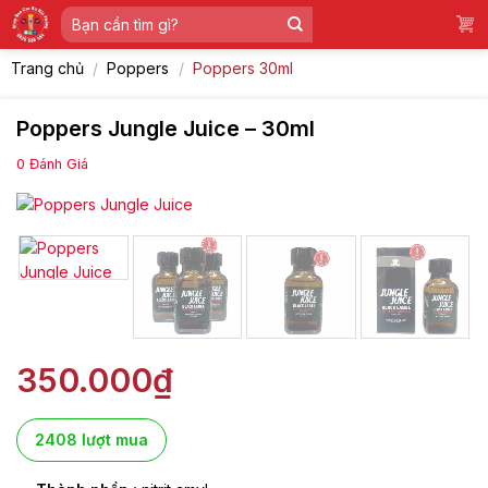
Skip
Tìm
to
kiếm:
content
Trang chủ
/
Poppers
/
Poppers 30ml
Poppers Jungle Juice – 30ml
0
Đánh Giá
350.000
₫
2408 lượt mua