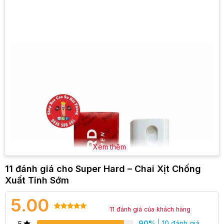
Xem thêm
11 đánh giá cho
Super Hard – Chai Xịt Chống
Xuất Tinh Sớm
5.00
11
đánh giá của khách hàng
5.00
10
trên 5
90%
| 10 đánh giá
5