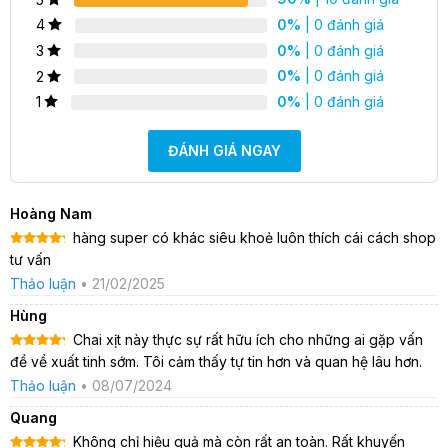
dựa trên
0%
| 0 đánh giá
4
đánh giá
0%
| 0 đánh giá
3
0%
| 0 đánh giá
2
0%
| 0 đánh giá
1
ĐÁNH GIÁ NGAY
chai xịt chống xuất tinh sớm Super Hard
Hoàng Nam
hàng super có khác siêu khoẻ luôn thích cái cách shop
Những điều cần biết về xuất tinh sớm
Được xếp
tư vấn
hạng
5
5
sao
Sự xuất hiện của vấn đề xuất tinh sớm thường khiến nhu
Thảo luận
•
21/02/2025
cầu về tình dục của các cặp đôi gặp nhiều khó khăn và bất
Hùng
tiện.
Chai xịt này thực sự rất hữu ích cho những ai gặp vấn
Thật không chỉ nam giới, mà cả phụ nữ đều cảm thấy lo
Được xếp
đề về xuất tinh sớm. Tôi cảm thấy tự tin hơn và quan hệ lâu hơn.
hạng
5
5
lắng về vấn đề này.
sao
Thảo luận
•
08/07/2024
Không cần phải quá lo lắng, bởi hiện nay trên thị trường đã
Quang
xuất hiện nhiều sản phẩm hỗ trợ kéo dài thời gian quan hệ .
Không chỉ hiệu quả mà còn rất an toàn. Rất khuyến