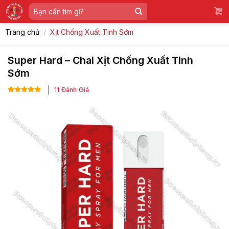
Skip
Tìm
to
kiếm:
content
Trang chủ
/
Xịt Chống Xuất Tinh Sớm
Super Hard – Chai Xịt Chống Xuất Tinh
Sớm
11
Đánh Giá
5.00
10
trên 5
dựa trên
đánh giá