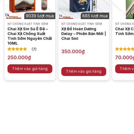
9039 lượt mua
885 lượt mua
XỊT CHỐNG XUẤT TINH SỚM
XỊT CHỐNG XUẤT TINH SỚM
XỊT CHỐNG 
Chai Xịt Sìn Sú Ê Đê –
Xịt Bổ Hoàn Dương
Chai Xịt 
Chai Xịt Chống Xuất
Delay – Phiên Bản Mới |
Tinh Sớm
Tinh Sớm Nguyên Chất
Chai 5ml
10ML
(7)
350.000
₫
5.00
7
trên 5
5.00
4
trên
250.000
₫
70.000
dựa trên
dựa trên
đánh giá
đánh giá
Thêm vào giỏ hàng
Thêm v
Thêm vào giỏ hàng
Chai Xịt Chống Xuất Tinh Sớm Super Hard Lấy Lại Sự Tự Tin Cho
Đàn Ông
Tác Dụng Của Chai Xịt Chống Xuất Tinh Sớm:
Super Hard Delay Spray For Men
Chống xuất tinh sớm