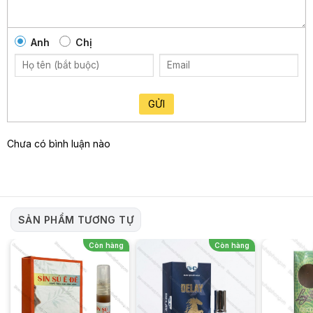
thiếu tự tin và tự ti trong quan hệ tình dục.
Hơn nữa, xuất tinh sớm có thể là triệu chứng của những
Anh
Chị
bệnh lý khác trong cơ thể như bệnh về tuyến tiền liệt, bệnh
tim mạch hoặc rối loạn cương dương.
Đàn ông nên tìm hiểu nguyên nhân và sớm điều trị để tránh
những tác động xấu đến sức khỏe và đời sống tình dục của
GỬI
mình.
Chưa có bình luận nào
SẢN PHẨM TƯƠNG TỰ
Còn hàng
Còn hàng