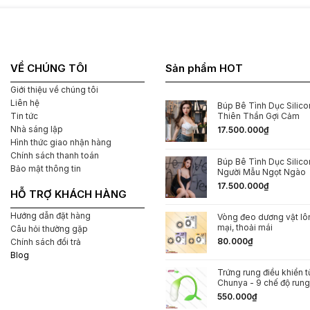
VỀ CHÚNG TÔI
Sản phẩm HOT
Giới thiệu về chúng tôi
ẩm
Liên hệ
Búp Bê Tình Dục Silicon
Thiên Thần Gợi Cảm
Tin tức
Nhà sáng lập
17.500.000
₫
Hình thức giao nhận hàng
Chính sách thanh toán
Búp Bê Tình Dục Silic
pin tiểu
Bảo mật thông tin
Người Mẫu Ngọt Ngào
17.500.000
₫
HỖ TRỢ KHÁCH HÀNG
ực Ở Đâu?
Hướng dẫn đặt hàng
Vòng đeo dương vật l
mại, thoải mái
g web bán hàng online và trong các cửa hàng đồ chơi
Câu hỏi thường gặp
80.000
₫
Chính sách đổi trả
 và tránh mua phải hàng giả, bạn nên lựa chọn mua sản
Blog
Trứng rung điều khiển t
Chunya - 9 chế độ rung
mạng hoặc hiện nay không quá khó để mua được các loại
550.000
₫
a hàng đều có dịch vụ giao hàng tận nơi.