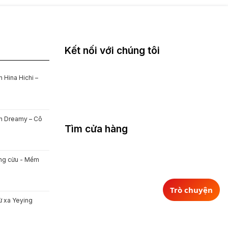
Kết nối với chúng tôi
 Hina Hichi –
on Dreamy – Cô
Tìm cửa hàng
ông cừu - Mềm
Trò chuyện
ừ xa Yeying