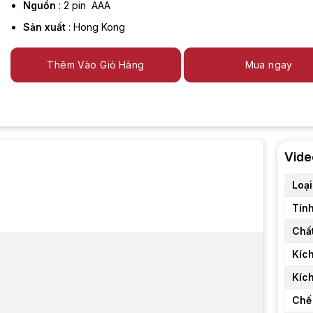
Nguồn
: 2 pin AAA
Sản xuất
: Hong Kong
Thêm Vào Giỏ Hàng
Mua ngay
Vide
Loại
Tính
Chất
Kích
Kíc
Chế