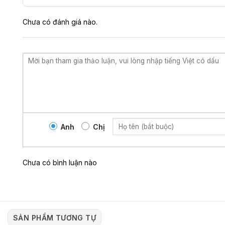
Chưa có đánh giá nào.
Kích thích trực tiếp đế
Tác Dụng Của Trứng Rung Kẹp Ngực
Ngoài khả năng kích thích và tạo ra cảm giác khoái lạc, trứng 
của phụ nữ. Sản phẩm giúp tăng cường sự trao đổi chất, lưu th
phát triển và săn chắc của các mô liên quan đến ngực. Đặc biệt,
giúp ngăn ngừa sự lão hoá và giảm thiểu sự xuất hiện của các v
Anh
Chị
Chi tiết sản 
Chưa có bình luận nào
Thông Tin Chi Tiết Về Sản Phẩm Trứn
Trứng rung kẹp ngực là sản phẩm đồ chơi tình dục phổ biến và đượ
SẢN PHẨM TƯƠNG TỰ
nhiều kiểu dáng và tính năng khác nhau, để phù hợp cho nhu cầ