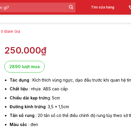
Tìm cửa hàng
0
Đánh Giá
250.000
₫
2890 lượt mua
Tác dụng
: Kích thích vùng ngực, dạo đầu trước khi quan hệ tì
Chất liệu
: nhựa ABS cao cấp
Chiều dài kẹp trứn
g: 5cm
Đường kính trứng
: 3,5 x 1,5cm
Tần số rung
: 20 tần số có thể điều chỉnh độ rung tùy theo sở t
Màu sắc
: đen