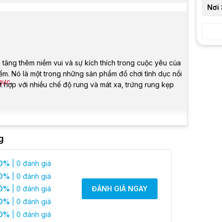
Nơi 
tăng thêm niềm vui và sự kích thích trong cuộc yêu của
ếm. Nó là một trong những sản phẩm đồ chơi tình dục nổi
gực
ết hợp với nhiều chế độ rung và mát xa, trứng rung kẹp
 núm vú
g
0%
| 0 đánh giá
age núm vú
, là loại sản phẩm tình dục được thiết kế để
0%
| 0 đánh giá
m hai miếng kẹp hoặc một miếng kẹp kéo dài, được kết
0%
| 0 đánh giá
ĐÁNH GIÁ NGAY
được kích hoạt sẽ tạo ra các xung điện và rung động ở
0%
| 0 đánh giá
 thần kinh trên ngực, góp phần tạo ra những cảm xúc
0%
| 0 đánh giá