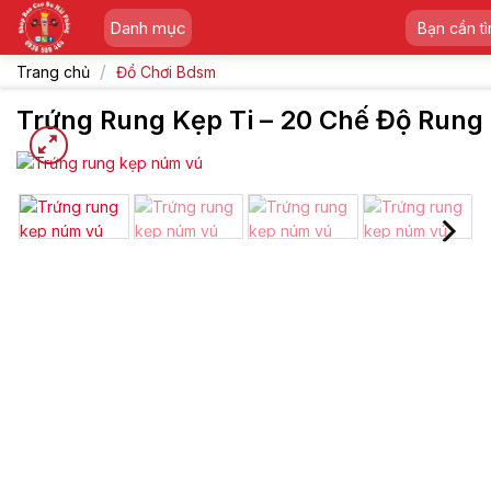
Skip
Tìm
Danh mục
to
kiếm:
content
/
Trang chủ
Đồ Chơi Bdsm
Trứng Rung Kẹp Ti – 20 Chế Độ Rung