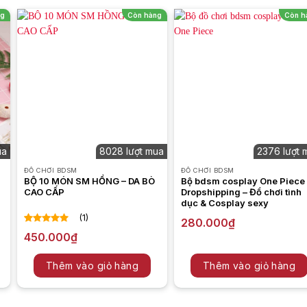
ng
Còn hàng
Còn h
tình dục
 thích
ua
8028 lượt mua
2376 lượt 
ĐỒ CHƠI BDSM
ĐỒ CHƠI BDSM
BỘ 10 MÓN SM HỒNG – DA BÒ
Bộ bdsm cosplay One Piece
CAO CẤP
Dropshipping – Đồ chơi tình
dục & Cosplay sexy
(1)
280.000
₫
ng rung kẹp ti
5.00
1
trên 5
450.000
₫
dựa trên
đánh giá
Thêm vào giỏ hàng
Thêm vào giỏ hàng
dụng: