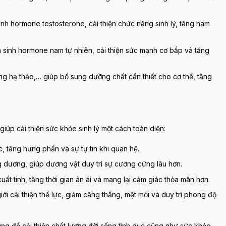
sinh hormone testosterone, cải thiện chức năng sinh lý, tăng ham
n sinh hormone nam tự nhiên, cải thiện sức mạnh cơ bắp và tăng
ng hạ thảo,… giúp bổ sung dưỡng chất cần thiết cho cơ thể, tăng
iúp cải thiện sức khỏe sinh lý một cách toàn diện:
c, tăng hưng phấn và sự tự tin khi quan hệ.
ơng dương, giúp dương vật duy trì sự cương cứng lâu hơn.
xuất tinh, tăng thời gian ân ái và mang lại cảm giác thỏa mãn hơn.
iới cải thiện thể lực, giảm căng thẳng, mệt mỏi và duy trì phong độ
ng để cải thiện chất lượng đời sống tình dục cũng như sức khỏe