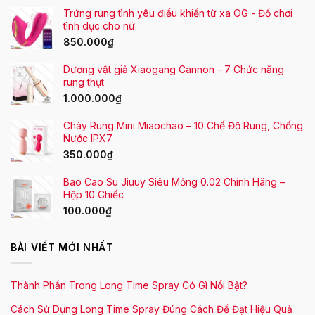
Trứng rung tình yêu điều khiển từ xa OG - Đồ chơi
tình dục cho nữ.
850.000
₫
Dương vật giả Xiaogang Cannon - 7 Chức năng
rung thụt
1.000.000
₫
Chày Rung Mini Miaochao – 10 Chế Độ Rung, Chống
Nước IPX7
350.000
₫
Bao Cao Su Jiuuy Siêu Mỏng 0.02 Chính Hãng –
Hộp 10 Chiếc
100.000
₫
BÀI VIẾT MỚI NHẤT
Thành Phần Trong Long Time Spray Có Gì Nổi Bật?
Cách Sử Dụng Long Time Spray Đúng Cách Để Đạt Hiệu Quả