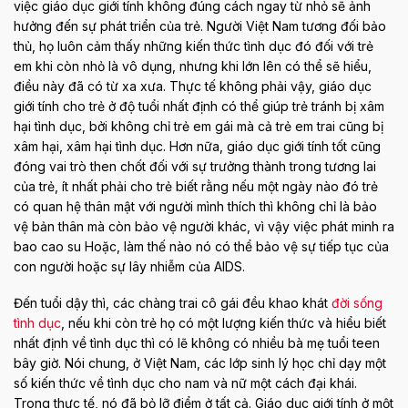
việc giáo dục giới tính không đúng cách ngay từ nhỏ sẽ ảnh
hưởng đến sự phát triển của trẻ. Người Việt Nam tương đối bảo
thủ, họ luôn cảm thấy những kiến ​​thức tình dục đó đối với trẻ
em khi còn nhỏ là vô dụng, nhưng khi lớn lên có thể sẽ hiểu,
điều này đã có từ xa xưa. Thực tế không phải vậy, giáo dục
giới tính cho trẻ ở độ tuổi nhất định có thể giúp trẻ tránh bị xâm
hại tình dục, bởi không chỉ trẻ em gái mà cả trẻ em trai cũng bị
xâm hại, xâm hại tình dục. Hơn nữa, giáo dục giới tính tốt cũng
đóng vai trò then chốt đối với sự trưởng thành trong tương lai
của trẻ, ít nhất phải cho trẻ biết rằng nếu một ngày nào đó trẻ
có quan hệ thân mật với người mình thích thì không chỉ là bảo
vệ bản thân mà còn bảo vệ người khác, vì vậy việc phát minh ra
bao cao su Hoặc, làm thế nào nó có thể bảo vệ sự tiếp tục của
con người hoặc sự lây nhiễm của AIDS.
Đến tuổi dậy thì, các chàng trai cô gái đều khao khát
đời sống
tình dục
, nếu khi còn trẻ họ có một lượng kiến ​​thức và hiểu biết
nhất định về tình dục thì có lẽ không có nhiều bà mẹ tuổi teen
bây giờ. Nói chung, ở Việt Nam, các lớp sinh lý học chỉ dạy một
số kiến ​​thức về tình dục cho nam và nữ một cách đại khái.
Trong thực tế, nó đã bỏ lỡ điểm ở tất cả. Giáo dục giới tính ở một