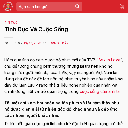
Skip
Tìm
to
kiếm:
content
TIN TỨC
Tình Dục Và Cuộc Sống
POSTED ON
16/03/2023
BY
DƯƠNG TRẦN
Hôm qua tình cờ xem được bộ phim mới của TVB “
Sex in Love
“,
chủ đề tưởng chừng bình thường nhưng lại trở nên khó nói
trong mắt người hiện đại của TVB, vậy mà người Việt Nam lại
dùng chủ đề này để tạo nên bộ phim truyền hình này nhằm khơi
dậy dư luận Lưu ý rằng nhà trị liệu nghề nghiệp của nhân vật
chính đóng một vai trò quan trọng trong
cuộc sống của anh ta .
Tôi mới chỉ xem hai hoặc ba tập phim và tôi cảm thấy như
nó được diễn giải từ nhiều góc độ khác nhau và đáp ứng
các nhóm người khác nhau.
Trước hết, giáo dục giới tính cho trẻ đặc biệt quan trọng, có thể