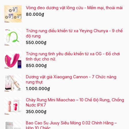
Vòng đeo dương vật lông cừu - Mềm mại, thoải mái
80.000
₫
Trứng rung điều khiển từ xa Yeying Chunya - 9 chế
độ rung
550.000
₫
Trứng rung tình yêu điều khiển từ xa OG - Đồ chơi
tình dục cho nữ.
850.000
₫
Dương vật giả Xiaogang Cannon - 7 Chức năng
rung thụt
1.000.000
₫
Chày Rung Mini Miaochao – 10 Chế Độ Rung, Chống
Nước IPX7
350.000
₫
Bao Cao Su Jiuuy Siêu Mỏng 0.02 Chính Hãng –
Hộp 10 Chiếc